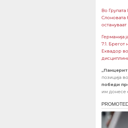
Во Групата
Слоновата 
остануваат 
Германија 
7:1. Брегот
Еквадор во
дисциплини
„Панцерит
позиција во
победи пр
им донесе 