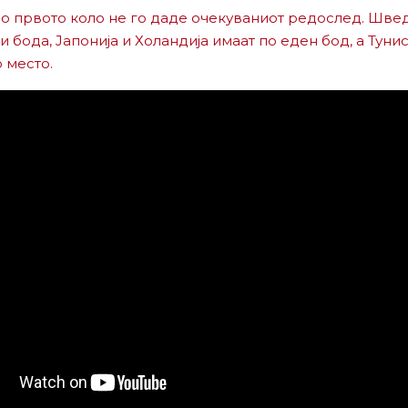
по првото коло не го даде очекуваниот редослед. Швед
и бода, Јапонија и Холандија имаат по еден бод, а Тунис
 место.