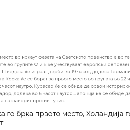
место во нокаут фазата на Светското првенство е во те
те во групите Ф и Е ќе учествуваат европски репрезен
и Шведска ќе играат дерби во 19 часот, додека Германи
а Коска ќе се борат за првото место во групата во 22 ч
2 часот наутро, Курасао ќе се обиде да освои историск
дор, додека во 6 часот наутро, Јапонија ќе се обиде д
га на фаворит против Тунис.
 го брка првото место, Холандија г
т