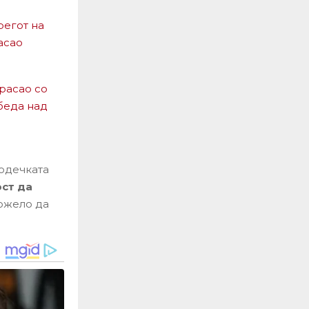
регот на
асао
урасао со
обеда над
одечката
ст да
можело да