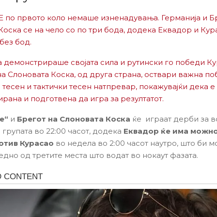
 Е по првото коло немаше изненадувања. Германија и Б
Коска се на чело со по три бода, додека Еквадор и Кур
без бод.
ја демонстрираше својата сила и рутински го победи К
 на Слоновата Коска, од друга страна, оствари важна п
 тесен и тактички тесен натпревар, покажувајќи дека е
рана и подготвена да игра за резултатот.
е“
и
Брегот на Слоновата Коска
ќе играат дерби за в
 групата во 22:00 часот, додека
Еквадор ќе има можно
отив
Курасао
во недела во 2:00 часот наутро, што би 
едно од третите места што водат во нокаут фазата.