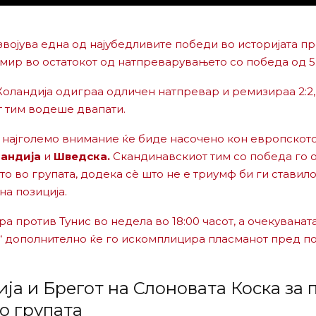
војува една од најубедливите победи во историјата пр
 мир во остатокот од натпреварувањето со победа од 5:
 Холандија одиграа одличен натпревар и ремизираа 2:2,
 тим водеше двапати.
т, најголемо внимание ќе биде насочено кон европскот
андија
и
Шведска.
Скандинавскиот тим со победа го 
о во групата, додека сè што не е триумф би ги ставило
на позиција.
ра против Тунис во недела во 18:00 часот, а очекуванат
“ дополнително ќе го искомплицира пласманот пред п
ја и Брегот на Слоновата Коска за 
о групата