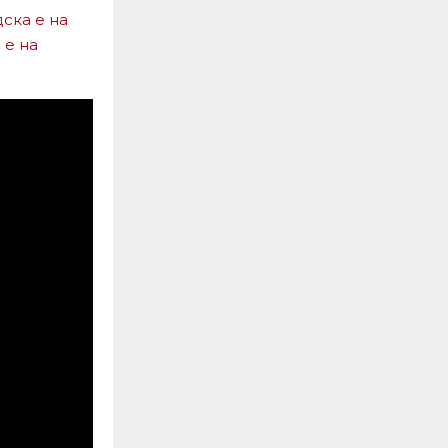
ска е на
 е на