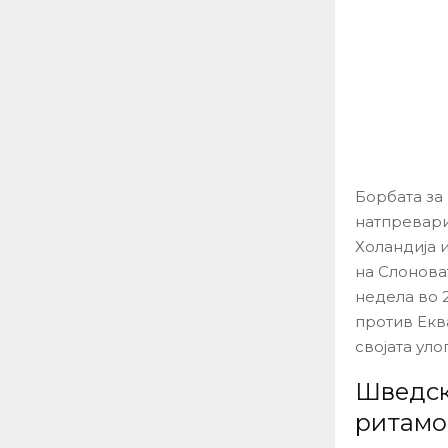
Борбата за 
натпревари
Холандија 
на Слоноват
недела во 
против Еква
својата уло
Шведска
ритамо