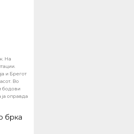
к. На
тации.
ја и Брегот
асот. Во
и бодови
а ја оправда
о брка