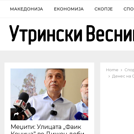
МАКЕДОНИЈА
ЕКОНОМИЈА
СКОПЈЕ
СПО
Home
Спо
Денес на С
Меџити: Улицата „Фаик