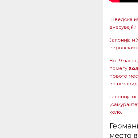
Шведска из
внесувајќи
Јапонија и
европскиот
Во 19 часо
помеѓу
Хол
првото мест
во незавид
Јапонија иг
„самураите
коло.
Германи
место в