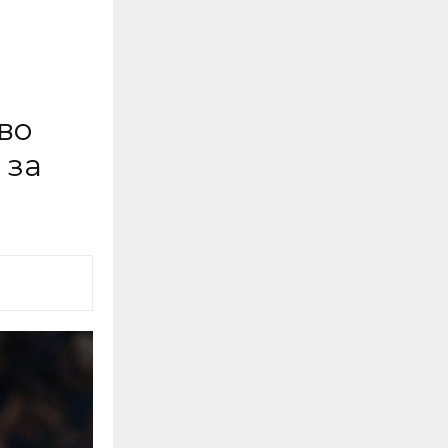
во
 за