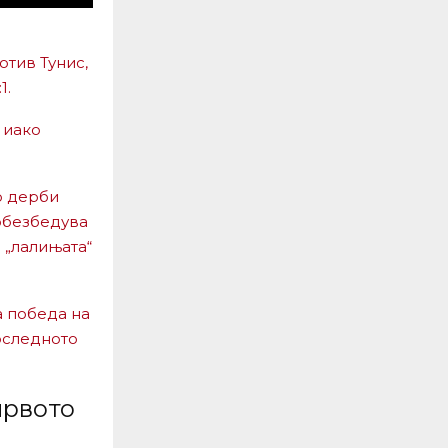
отив Тунис,
1.
 иако
о дерби
обезбедува
 „лалињата“
а победа на
оследното
првото