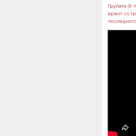
Групата Ф 
врвот со тр
последното