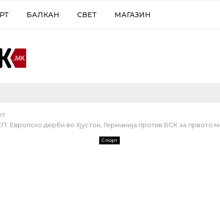
РТ
БАЛКАН
СВЕТ
МАГАЗИН
рт
П: Европско дерби во Хјустон, Германија против БСК за првото 
Спорт