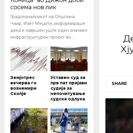
Коница” во Дижон доби
сосема нов лик
Градоначалникот на Општина
Чаир, Изет Меџити, информираше
дека е завршен уште еден значаен
Д
инфраструктурен проект во...
Хј
Земјотрес
Уставен суд за
вечерва го
прв пат пријави
SHARE
вознемири
судија за
Скопје
непочитување
судска одлука