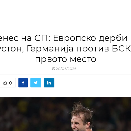
енес на СП: Европско дерби 
устон, Германија против БСК
првото место
20/06/2026
0