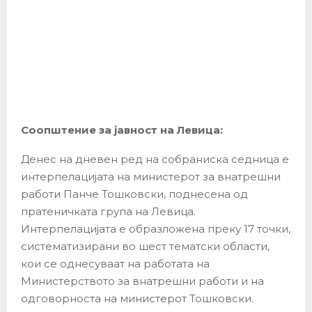
Соопштение за јавност на Левица:
Денес на дневен ред на собраниска седница е
интерпелацијата на министерот за внатрешни
работи Панче Тошковски, поднесена од
пратеничката група на Левица.
Интерпелацијата е образложена преку 17 точки,
систематизирани во шест тематски области,
кои се однесуваат на работата на
Министерството за внатрешни работи и на
одговорноста на министерот Тошковски.