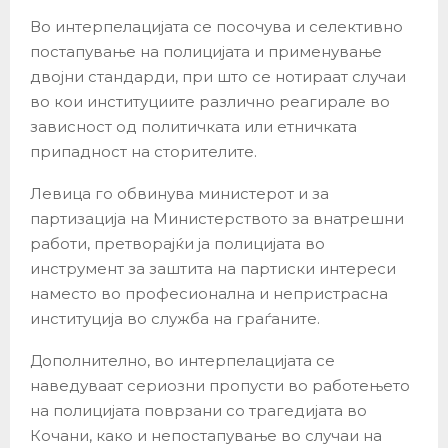
Во интерпелацијата се посочува и селективно
постапување на полицијата и применување
двојни стандарди, при што се нотираат случаи
во кои институциите различно реагирале во
зависност од политичката или етничката
припадност на сторителите.
Левица го обвинува министерот и за
партизација на Министерството за внатрешни
работи, претворајќи ја полицијата во
инструмент за заштита на партиски интереси
наместо во професионална и непристрасна
институција во служба на граѓаните.
Дополнително, во интерпелацијата се
наведуваат сериозни пропусти во работењето
на полицијата поврзани со трагедијата во
Кочани, како и непостапување во случаи на