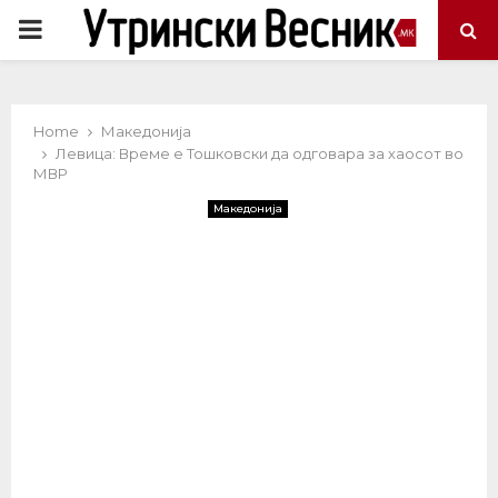
PRIMARY
MENU
Home
Македонија
Левица: Време е Тошковски да одговара за хаосот во
МВР
Македонија