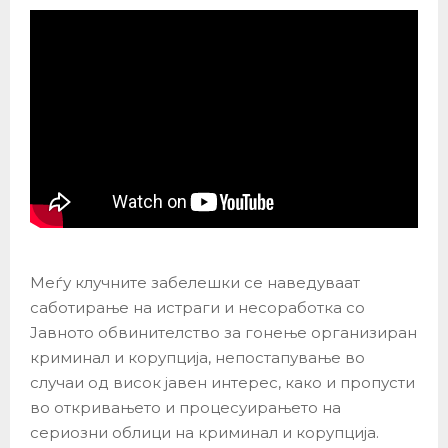
Меѓу клучните забелешки се наведуваат
саботирање на истраги и несоработка со
Јавното обвинителство за гонење организиран
криминал и корупција, непостапување во
случаи од висок јавен интерес, како и пропусти
во откривањето и процесуирањето на
сериозни облици на криминал и корупција.