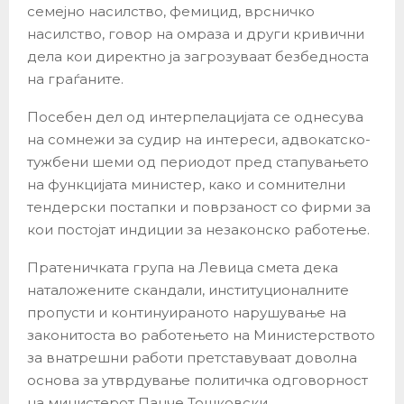
семејно насилство, фемицид, врсничко
насилство, говор на омраза и други кривични
дела кои директно ја загрозуваат безбедноста
на граѓаните.
Посебен дел од интерпелацијата се однесува
на сомнежи за судир на интереси, адвокатско-
тужбени шеми од периодот пред стапувањето
на функцијата министер, како и сомнителни
тендерски постапки и поврзаност со фирми за
кои постојат индиции за незаконско работење.
Пратеничката група на Левица смета дека
наталожените скандали, институционалните
пропусти и континуираното нарушување на
законитоста во работењето на Министерството
за внатрешни работи претставуваат доволна
основа за утврдување политичка одговорност
на министерот Панче Тошковски.