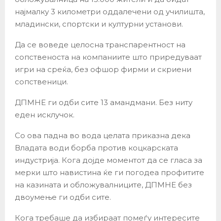
најмалку 3 километри оддалечени од училишта,
младински, спортски и културни установи.
Да се воведе целосна транспарентност на
сопственоста
на компаниите што приредуваат
игри на среќа, без офшор фирми и скриени
сопственици.
ДПМНЕ ги одби сите 13 амандмани.
Без ниту
еден исклучок.
Со ова падна во вода целата приказна дека
Владата води борба против коцкарската
индустрија. Кога дојде моментот да се гласа за
мерки што навистина ќе ги погодеа профитите
на казината и обложувалниците, ДПМНЕ без
двоумење ги одби сите.
Кога требаше да избираат помеѓу интересите