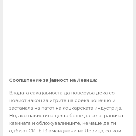
Соопштение за јавност на Левица:
Владата сака јавноста да поверува дека со
новиот Закон за игрите на среќа конечно ѝ
застанала на патот на коцкарската индустрија.
Но, ако навистина целта беше да се ограничат
казината и обложувалниците, немаше да ги
одбијат СИТЕ 13 амандмани на Левица, со кои