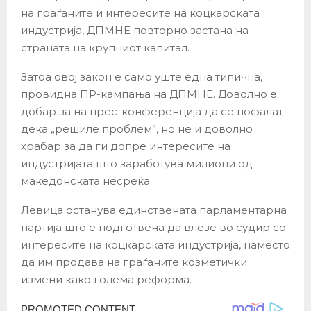
на граѓаните и интересите на коцкарската
индустрија, ДПМНЕ повторно застана на
страната на крупниот капитал.
Затоа овој закон е само уште една типична,
провидна ПР-кампања на ДПМНЕ. Доволно е
добар за на прес-конференција да се пофалат
дека „решиле проблем”, но не и доволно
храбар за да ги допре интересите на
индустријата што заработува милиони од
македонската несреќа.
Левица останува единствената парламентарна
партија што е подготвена да влезе во судир со
интересите на коцкарската индустрија, наместо
да им продава на граѓаните козметички
измени како голема реформа.