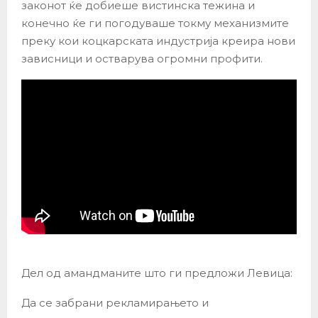
законот ќе добиеше вистинска тежина и
конечно ќе ги погодуваше токму механизмите
преку кои коцкарската индустрија креира нови
зависници и остварува огромни профити.
Дел од амандманите што ги предложи Левица:
Да се забрани рекламирањето и