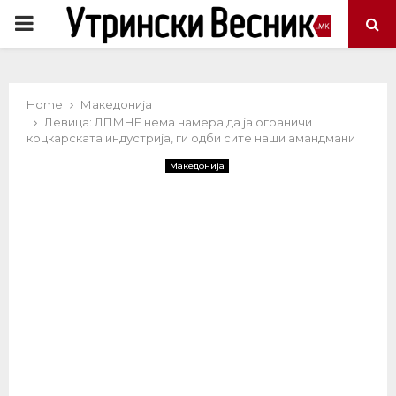
PRIMARY
MENU
Home
Македонија
Левица: ДПМНЕ нема намера да ја ограничи
коцкарската индустрија, ги одби сите наши амандмани
Македонија