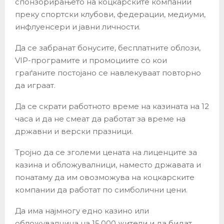
спонзорирањето на коцкарските компании
преку спортски клубови, федерации, медиуми,
инфлуенсери и јавни личности.
Да се забранат бонусите, бесплатните облози,
VIP-програмите и промоциите со кои
граѓаните постојано се навлекуваат повторно
да играат.
Да се скрати работното време на казината на 12
часа и да не смеат да работат за време на
државни и верски празници.
Тројно да се зголеми цената на лиценците за
казина и обложувалници, наместо државата и
понатаму да им овозможува на коцкарските
компании да работат по симболични цени.
Да има најмногу едно казино или
обложувалница на 15.000 жители и да бидат