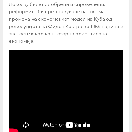
Доколку бидат одобрени и спроведени,
реформите би претставувале најголема
промена на економскиот модел на Куба од
револуцијата на Фидел Кастро во 1959 година и
значаен чекор кон пазарно ориентирана
економија.