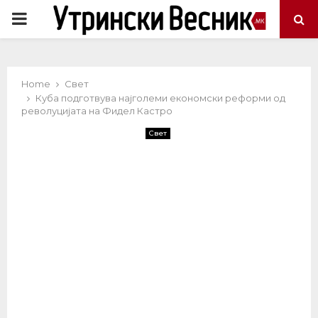
PRIMARY
MENU
Home
Свет
Куба подготвува најголеми економски реформи од
револуцијата на Фидел Кастро
Свет