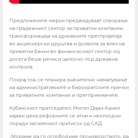
Предложените мерки предвидуваат отворање
на градежниот сектор за приватни компании,
трансформација на државните претпријатија
во акционерски друштва и дозвола за влез на
приватни банки во финансискиот сектор кој
досега беше речиси целосно под државна
контрола.
Покрај тоа, се планира значително намалување
на административните и бирократските пречки
за приватните компании и претприемачите.
Кубанскиот претседател, Мигел Дијаз-Канел
изјави дека реформите се итни и неопходни
поради засилениот притисок од САД.
„Мораме да го ослободиме производството, да