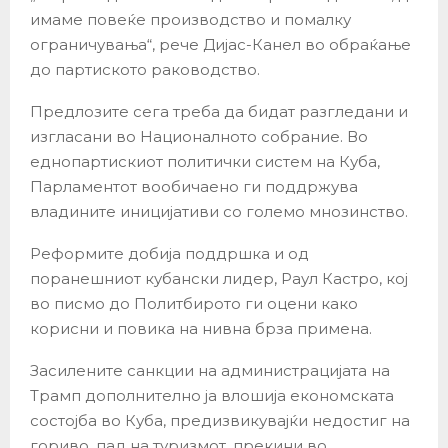
имаме повеќе производство и помалку
ограничувања“, рече Дијас-Канел во обраќање
до партиското раководство.
Предлозите сега треба да бидат разгледани и
изгласани во Националното собрание. Во
еднопартискиот политички систем на Куба,
Парламентот вообичаено ги поддржува
владините иницијативи со големо мнозинство.
Реформите добија поддршка и од
поранешниот кубански лидер, Раул Кастро, кој
во писмо до Политбирото ги оцени како
корисни и повика на нивна брза примена.
Засилените санкции на администрацијата на
Трамп дополнително ја влошија економската
состојба во Куба, предизвикувајќи недостиг на
гориво, пад на туризмот, прекини во