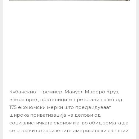
Кубанскиот премиер, Мануел Мареро Круз,
вчера пред пратениците претстави пакет од
175 економски мерки што предвидуваат
широка приватизација на делови од
социјалистичката економија, во обид земјата да
се справи со засилените американски санкции.