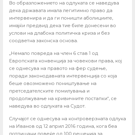
Во образложението на одлуката се наведува
дека државата имала легитимно право да
интервенира и да ги поништи аболициите,
имајќи предвид дека тие биле донесени во
услови на длабока политичка криза и без
соодветна законска основа.
„Немало повреда на член 6 став 1 од
Европската конвенција за човекови права, кој
се однесува на правото на фер судење,
поради законодавната интервенција со која
беше овозможено поништување на
претседателските помилувања и
продолжување на кривичните постапки“, се
наведува во одлуката на Судот.
Случајот се однесува на контроверзната одлука
на Иванов од 12 април 2016 година, кога беа
потпишани повеќе од 100 решенија за