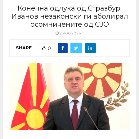
Конечна одлука од Стразбур:
Иванов незаконски ги аболирал
осомничените од СЈО
23/06/2026
SHARE
0