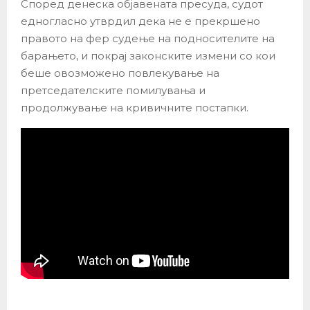
Според денеска објавената пресуда, судот
едногласно утврдил дека не е прекршено
правото на фер судење на подносителите на
барањето, и покрај законските измени со кои
беше овозможено повлекување на
претседателските помилувања и
продолжување на кривичните постапки.