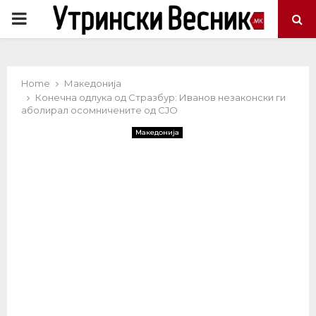
PRIMARY
MENU
Home
Македонија
Конечна одлука од Стразбур: Иванов незаконски ги
аболирал осомничените од СЈО
Македонија