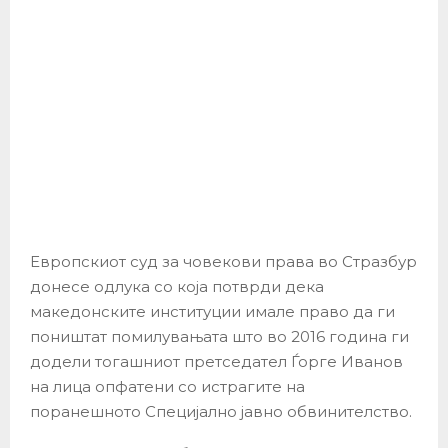
Европскиот суд за човекови права во Стразбур
донесе одлука со која потврди дека
македонските институции имале право да ги
поништат помилувањата што во 2016 година ги
додели тогашниот претседател Ѓорге Иванов
на лица опфатени со истрагите на
поранешното Специјално јавно обвинителство.