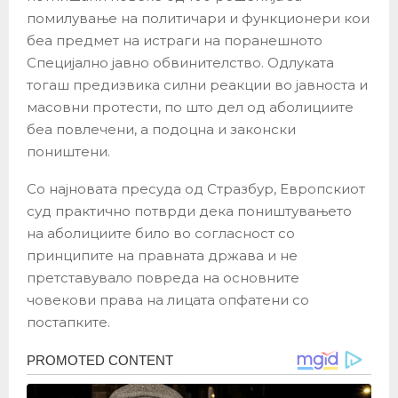
помилување на политичари и функционери кои
беа предмет на истраги на поранешното
Специјално јавно обвинителство. Одлуката
тогаш предизвика силни реакции во јавноста и
масовни протести, по што дел од аболициите
беа повлечени, а подоцна и законски
поништени.
Со најновата пресуда од Стразбур, Европскиот
суд практично потврди дека поништувањето
на аболициите било во согласност со
принципите на правната држава и не
претставувало повреда на основните
човекови права на лицата опфатени со
постапките.