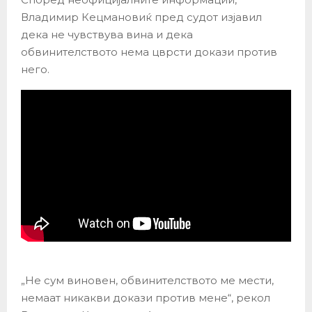
Владимир Кецмановиќ пред судот изјавил
дека не чувствува вина и дека
обвинителството нема цврсти докази против
него.
„Не сум виновен, обвинителството ме мести,
немаат никакви докази против мене“, рекол