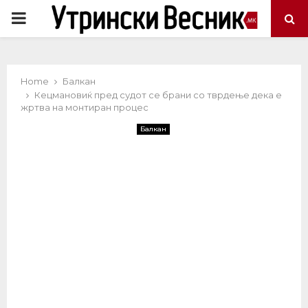
PRIMARY
MENU
Home
Балкан
Кецмановиќ пред судот се брани со тврдење дека е
жртва на монтиран процес
Балкан