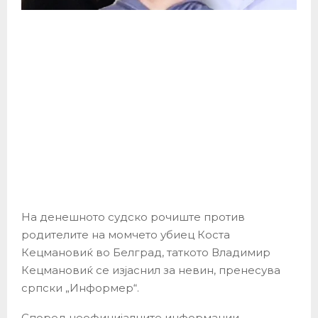
На денешното судско рочиште против
родителите на момчето убиец Коста
Кецмановиќ во Белград, таткото Владимир
Кецмановиќ се изјаснил за невин, пренесува
српски „Информер“.
Според неофицијалните информации,