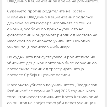
Владимир Кецмановиќ за време на рочиштето.
Судењето против родителите на Коста –
Миљана и Владимир Кецмановиќ продолжи
денеска во атмосфера исполнета со тешки
емоции, особено по прикажувањето на
фотографии и видеоматеријали од местото на
масакрот во основното училиште Основно
училиште „Владислав Рибникар“.
Во судницата присуствувале и родителите на
убиените деца, кои повторно биле соочени со
потресните сцени од трагедијата што ја
потресе Србија и целиот регион.
Масовното убиство во училиштето „Владислав
Рибникар“ се случи на 3 мај 2023 година, кога
тогаш тринаесетгодишниот Коста Кецмановиќ
со пиштол на својот татко уби девет ученици и