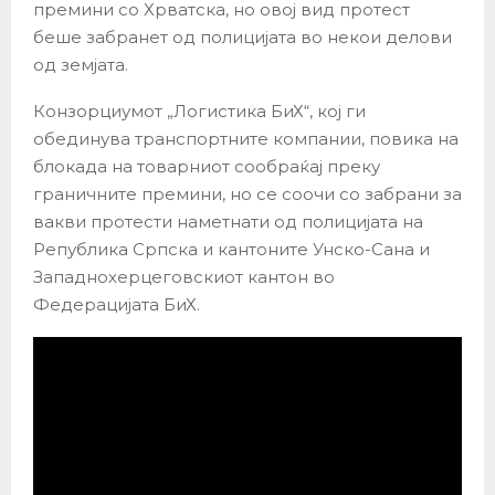
премини со Хрватска, но овој вид протест
беше забранет од полицијата во некои делови
од земјата.
Конзорциумот „Логистика БиХ“, кој ги
обединува транспортните компании, повика на
блокада на товарниот сообраќај преку
граничните премини, но се соочи со забрани за
вакви протести наметнати од полицијата на
Република Српска и кантоните Унско-Сана и
Западнохерцеговскиот кантон во
Федерацијата БиХ.