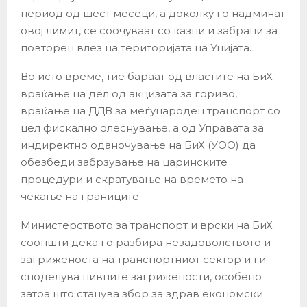
период од шест месеци, а доколку го надминат
овој лимит, се соочуваат со казни и забрани за
повторен влез на територијата на Унијата.
Во исто време, тие бараат од властите на БиХ
враќање на дел од акцизата за гориво,
враќање на ДДВ за меѓународен транспорт со
цел фискално олеснување, а од Управата за
индиректно оданочување на БиХ (УОО) да
обезбеди забрзување на царинските
процедури и скратување на времето на
чекање на границите.
Министерството за транспорт и врски на БиХ
соопшти дека го разбира незадоволството и
загриженоста на транспортниот сектор и ги
споделува нивните загрижености, особено
затоа што станува збор за здрав економски