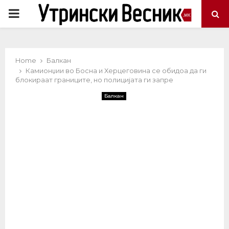
PRIMARY
MENU
Home
Балкан
Камионџии во Босна и Херцеговина се обидоа да ги
блокираат границите, но полицијата ги запре
Балкан