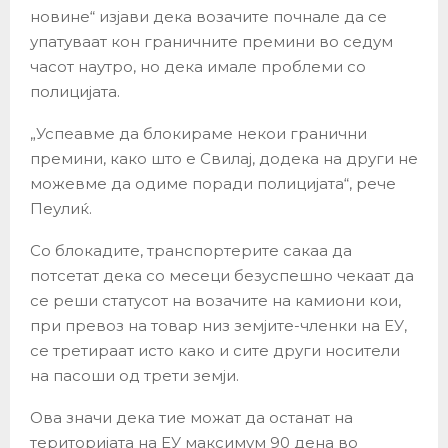
новине“ изјави дека возачите почнале да се
упатуваат кон граничните премини во седум
часот наутро, но дека имале проблеми со
полицијата.
„Успеавме да блокираме некои гранични
премини, како што е Свилај, додека на други не
можевме да одиме поради полицијата“, рече
Пеулиќ.
Со блокадите, транспортерите сакаа да
потсетат дека со месеци безуспешно чекаат да
се реши статусот на возачите на камиони кои,
при превоз на товар низ земјите-членки на ЕУ,
се третираат исто како и сите други носители
на пасоши од трети земји.
Ова значи дека тие можат да останат на
територијата на ЕУ максимум 90 дена во