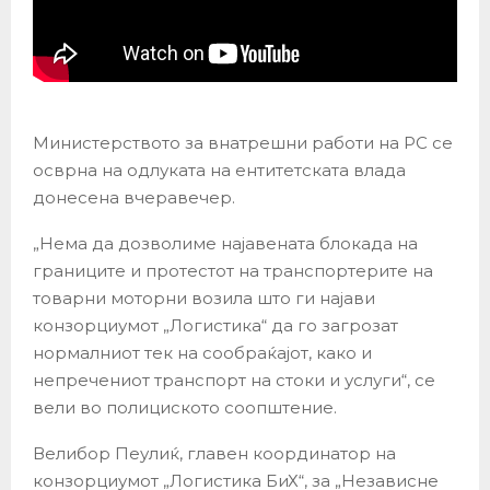
Министерството за внатрешни работи на РС се
осврна на одлуката на ентитетската влада
донесена вчеравечер.
„Нема да дозволиме најавената блокада на
границите и протестот на транспортерите на
товарни моторни возила што ги најави
конзорциумот „Логистика“ да го загрозат
нормалниот тек на сообраќајот, како и
непречениот транспорт на стоки и услуги“, се
вели во полициското соопштение.
Велибор Пеулиќ, главен координатор на
конзорциумот „Логистика БиХ“, за „Независне