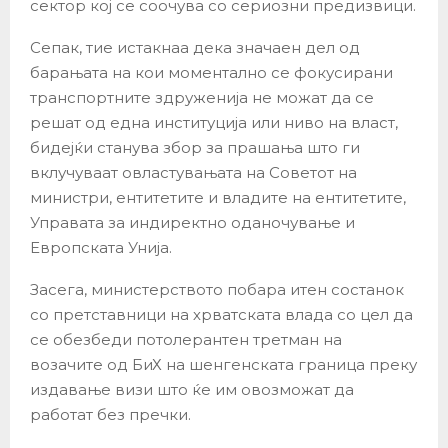
сектор кој се соочува со сериозни предизвици.
Сепак, тие истакнаа дека значаен дел од
барањата на кои моментално се фокусирани
транспортните здруженија не можат да се
решат од една институција или ниво на власт,
бидејќи станува збор за прашања што ги
вклучуваат овластувањата на Советот на
министри, ентитетите и владите на ентитетите,
Управата за индиректно оданочување и
Европската Унија.
Засега, министерството побара итен состанок
со претставници на хрватската влада со цел да
се обезбеди потолерантен третман на
возачите од БиХ на шенгенската граница преку
издавање визи што ќе им овозможат да
работат без пречки.