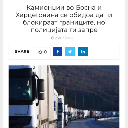
Камионџии во Босна и
Херцеговина се обидоа да ги
блокираат границите, но
полицијата ги запре
23/03/2026
SHARE
0