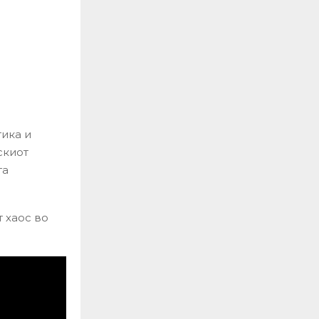
тика и
скиот
та
 хаос во