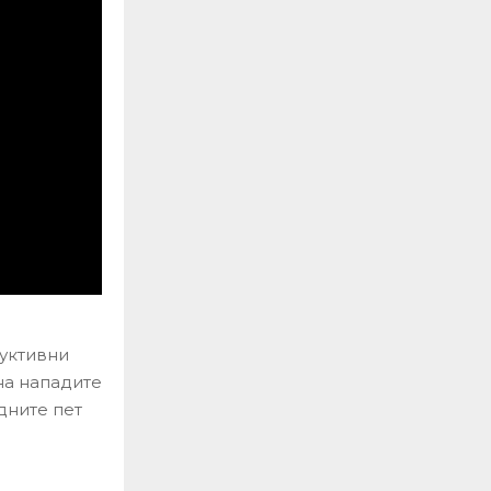
уктивни
на нападите
дните пет