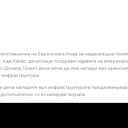
ретставничка на Европската Унија за надворешна поли
 Каја Калас, денеска ја поздрави најавата на американ
л Доналд Трамп дека нема да има напади врз иранска
 инфраструктура.
ви дека нападите врз инфраструктурата предизвикуваат
 дополнително го ескалираат војната.