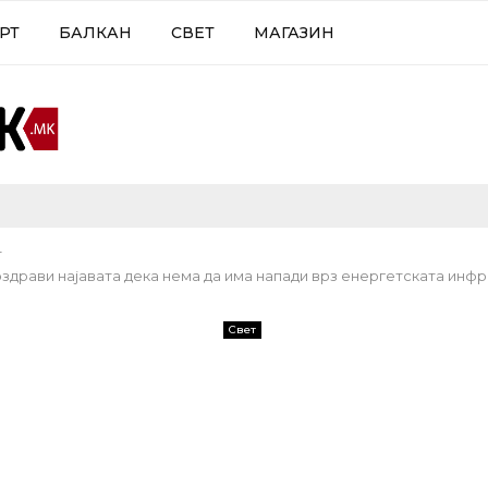
РТ
БАЛКАН
СВЕТ
МАГАЗИН
т
оздрави најавата дека нема да има напади врз енергетската инф
Свет