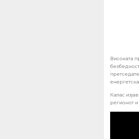
Високата п
безбедност,
претседате
енергетска
Калас изја
регионот и