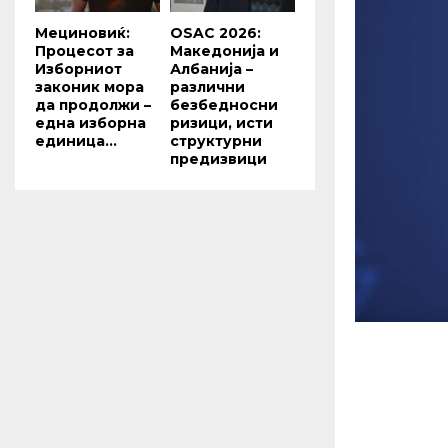
Мециновиќ:
OSAC 2026:
Процесот за
Македонија и
Изборниот
Албанија –
законик мора
различни
да продолжи –
безбедносни
една изборна
ризици, исти
единица...
структурни
предизвици