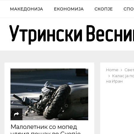
МАКЕДОНИЈА
ЕКОНОМИЈА
СКОПЈЕ
СПО
Home
Све
Калас ја п
на Иран
Малолетник со мопед