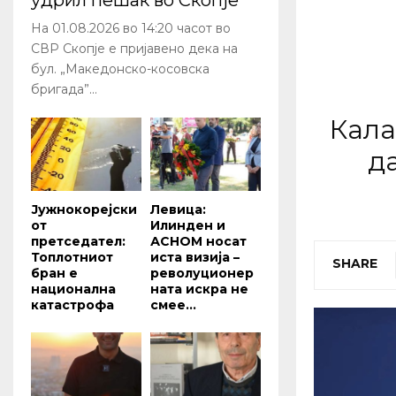
удрил пешак во Скопје
На 01.08.2026 во 14:20 часот во
СВР Скопје е пријавено дека на
бул. „Македонско-косовска
бригада”...
Кала
д
Јужнокорејски
Левица:
от
Илинден и
претседател:
АСНОМ носат
Топлотниот
иста визија –
SHARE
бран е
револуционер
национална
ната искра не
катастрофа
смее...