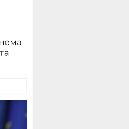
 нема
та