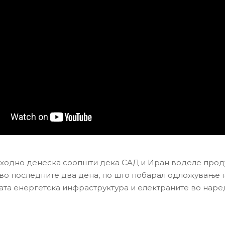
ходно денеска соопшти дека САД и Иран воделе прод
во последните два дена, по што побарал одложување 
ата енергетска инфраструктура и електраните во наре