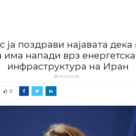
с ја поздрави најавата дека
а има напади врз енергетска
инфраструктура на Иран
23/03/2026
0