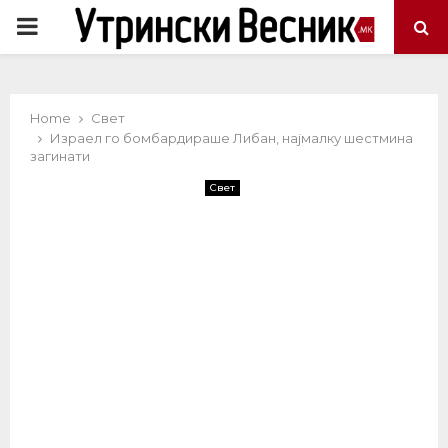
PRIMARY
MENU
Home
Свет
Израел го бомбардираше Либан, најмалку шестмина
загинати
Свет