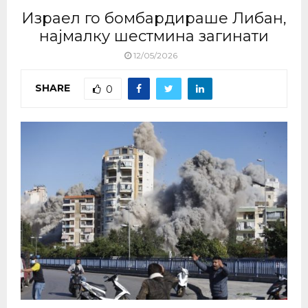
Израел го бомбардираше Либан,
најмалку шестмина загинати
12/05/2026
SHARE
0