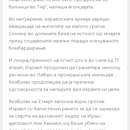
болници во Тир“, напиша агенцијата.
Во меѓувреме, израелската армија нареди
евакуација на жителите на малото гратче
Сохмор во долината Бека на истокот од земјата
преку социјалните мрежи поради очекуваното
бомбардирање.
И покрај прекинот на огнот што е во сила од 17
април, Израел продолжи да гранатира неколку
региони во Либан, а проиранската милиција
Хезболах продолжува да ја презема
одговорноста за нападите врз израелски цели.
Хезболах на 2 март започна војна против
Израел со балистички ракети за да се одмазди
за смртта на врховниот лидер на Иран,
ајатолахот Али Хамнеи, кој беше убиен на