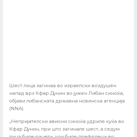
Шест лица загинаа во израелски воздушен
напад врз Кфар Дунин во јужен Либан синоќа,
објави либанската државна новинска агенција
(NNA).
„Непријателски авиони синоќа удриле куќа во
Кфар Дунин, при што загинале шест, а седум
лица биле ранети, кои биле префрлени во