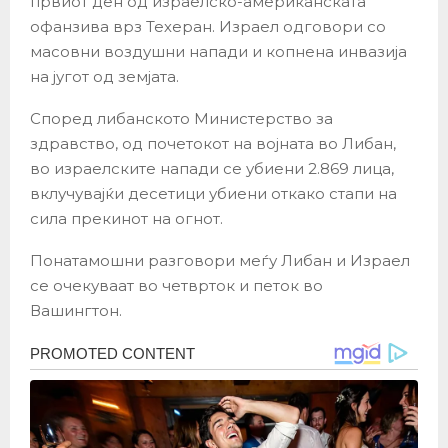
првиот ден од израелско-американската
офанзива врз Техеран. Израел одговори со
масовни воздушни напади и копнена инвазија
на југот од земјата.
Според либанското Министерство за
здравство, од почетокот на војната во Либан,
во израелските напади се убиени 2.869 лица,
вклучувајќи десетици убиени откако стапи на
сила прекинот на огнот.
Понатамошни разговори меѓу Либан и Израел
се очекуваат во четврток и петок во
Вашингтон.