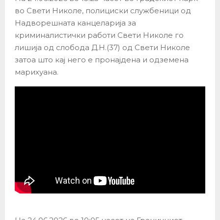
во Свети Николе, полициски службеници од
Надворешната канцеларија за
криминалистички работи Свети Николе го
лишија од слобода Д.Н.(37) од Свети Николе
затоа што кај него е пронајдена и одземена
марихуана.