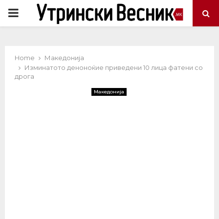
PRIMARY
MENU
Home
Македонија
Изминатото деноноќие приведени 10 лица фатени со
дрога
Македонија