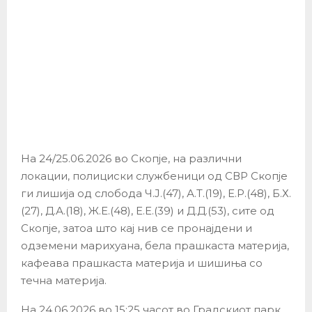
На 24/25.06.2026 во Скопје, на различни
локации, полициски службеници од СВР Скопје
ги лишија од слобода Ч.Ј.(47), А.Т.(19), Е.Р.(48), Б.Х.
(27), Д.А.(18), Ж.Е.(48), Е.Е.(39) и Д.Д.(53), сите од
Скопје, затоа што кај нив се пронајдени и
одземени марихуана, бела прашкаста материја,
кафеава прашкаста материја и шишиња со
течна материја.
На 24.06.2026 во 15:25 часот во Градскиот парк