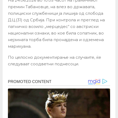
На 24.06.2026 во 10:05 часот на Граничниот
премин Табановце, на влез во државата,
полициски службеници ја лишија од слобода
Д.Ц.(31) од Србија. При контрола и преглед на
патничко возило „мерцедес“ со австриски
национални ознаки, во кое била сопатник, во
нејзината торба била пронајдена и одземена
марихуана.
По целосно документирање на случаите, ќе
следуваат соодветни поднесоци.