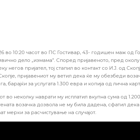
26 во 10:20 часот во ПС Гостивар, 43- годишен маж од Г
ивично дело „измама”. Според пријавеното, пред околу
ку негов пријател, тој стапил во контакт со И.Ј. од Скопј
Скопје, пријавениот му ветил дека ќе му обезбеди воза
га, барајќи за услугата 1.300 евра и копија од лична карт
т во неколку наврати му исплатил вкупна сума од 1.200
тената возачка дозвола не му била дадена, сфатил дека
ат мерки за расчистување на случајот.