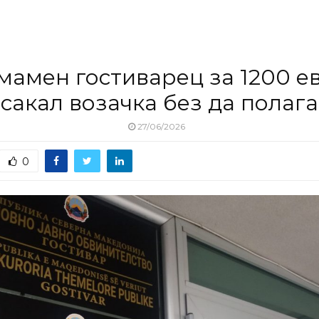
мамен гостиварец за 1200 ев
сакал возачка без да полага
27/06/2026
0