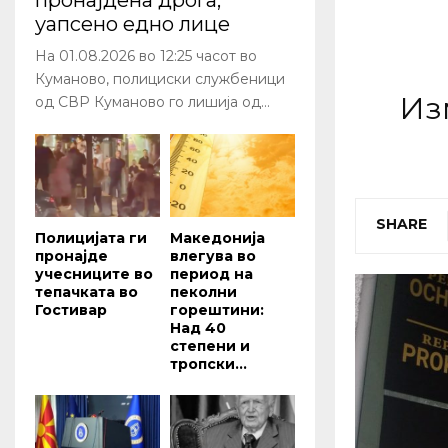
пронајдена дрога,
уапсено едно лице
На 01.08.2026 во 12:25 часот во
Куманово, полициски службеници
Из
од СВР Куманово го лишиja од...
SHARE
Полицијата ги
Македонија
пронајде
влегува во
учесниците во
период на
тепачката во
пеколни
Гостивар
горештини:
Над 40
степени и
тропски...