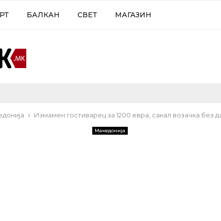
РТ
БАЛКАН
СВЕТ
МАГАЗИН
едонија
Измамен гостиварец за 1200 евра, сакал возачка без д
Македонија