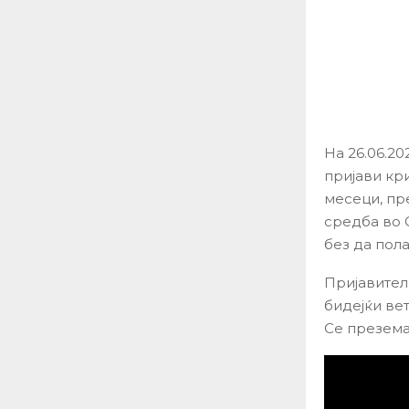
На 26.06.20
пријави кр
месеци, пре
средба во 
без да пола
Пријавитело
бидејќи ве
Се презема