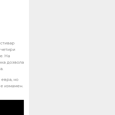
остивар
 четири
е. На
чка дозвола
а.
 евра, но
 е измамен.