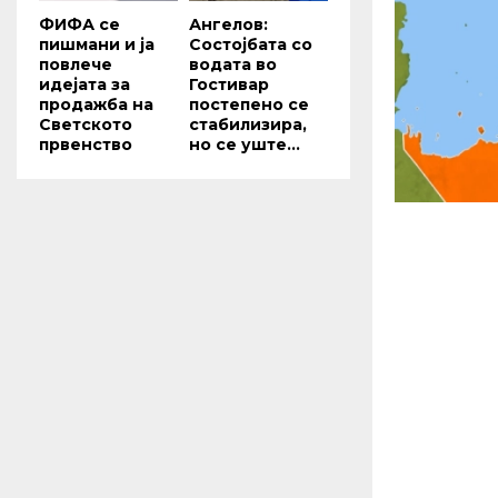
ФИФА се
Ангелов:
пишмани и ја
Состојбата со
повлече
водата во
идејата за
Гостивар
продажба на
постепено се
Светското
стабилизира,
првенство
но се уште...