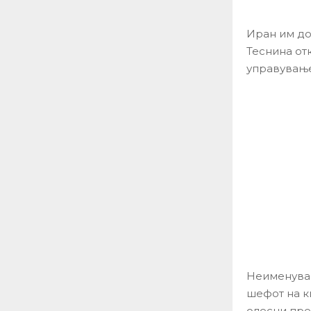
Иран им до
Теснина от
управување
Неименуван
шефот на к
олесни пре