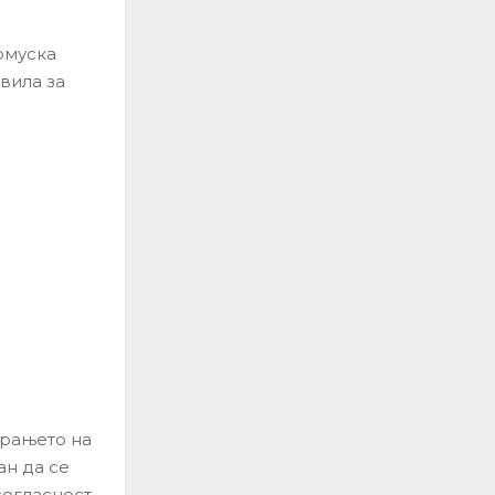
рмуска
вила за
арањето на
ан да се
согласност