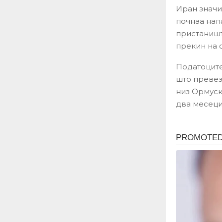
Иран значи
почнаа нап
пристаништ
прекин на 
Податоците
што превез
низ Ормуск
два месеци