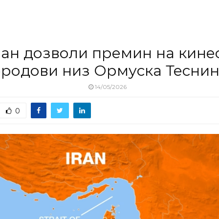
ан дозволи премин на кине
родови низ Ормуска Тесни
14/05/2026
0