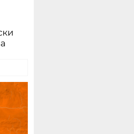
ски
на