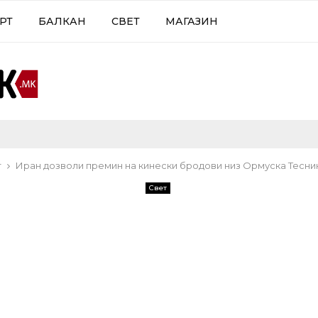
РТ
БАЛКАН
СВЕТ
МАГАЗИН
т
Иран дозволи премин на кинески бродови низ Ормуска Тесни
Свет