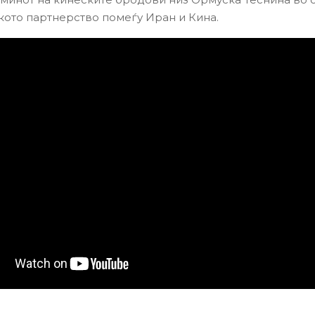
кото партнерство помеѓу Иран и Кина.