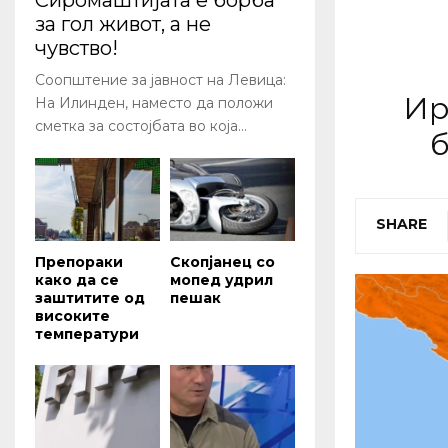
Сиромаштијата е борба
за гол живот, а не
чувство!
Соопштение за јавност на Левица:
Ир
На Илинден, наместо да положи
сметка за состојбата во која...
б
SHARE
Препораки
Скопјанец со
како да се
мопед удрил
заштитите од
пешак
високите
температури