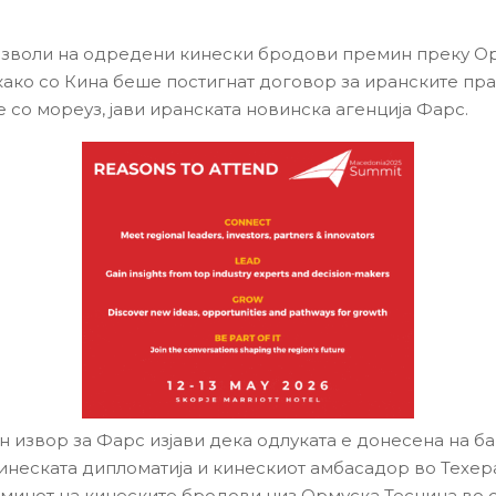
зволи на одредени кинески бродови премин преку О
како со Кина беше постигнат договор за иранските пра
 со мореуз, јави иранската новинска агенција Фарс.
 извор за Фарс изјави дека одлуката е донесена на б
инеската дипломатија и кинескиот амбасадор во Техер
минот на кинеските бродови низ Ормуска Теснина во 