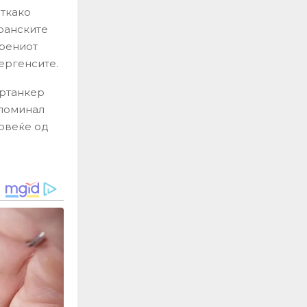
откако
иранските
орениот
нергенсите.
ертанкер
 поминал
повеќе од