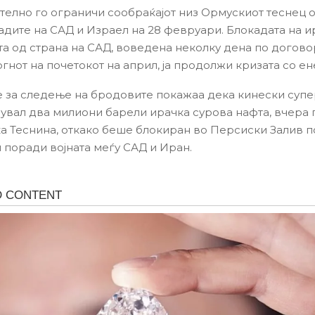
телно го ограничи сообраќајот низ Ормускиот теснец 
адите на САД и Израел на 28 февруари. Блокадата на 
а од страна на САД, воведена неколку дена по догов
огнот на почетокот на април, ја продолжи кризата со е
 за следење на бродовите покажаа дека кинески суп
увал два милиони барели ирачка сурова нафта, вчера
а Теснина, откако беше блокиран во Персиски Залив 
 поради војната меѓу САД и Иран.