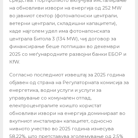
средства. Портфолиото вклучува инсталирање
на обновливи извори на енергија од 252 MW
во јавниот сектор (фотонапонски централи,
ветерни централи, складишни капацитети),
каде најголем удел има фотонапонската
централа Битола 3 (134 MW), чиј договор за
финансирање беше потпишан во декември
2025 со меѓународните развојни банки ЕБОР и
КfW.
Согласно последниот извештај за 2025 година
објавен од страна на Регулаторната комисија за
енергетика, водни услуги и услуги за
управување со комунален отпад,
електроцентралите коишто користат
обновливи извори на енергија доминираат во
вкупниот инсталиран капацитет, односно
нивното учество во 2025 година изнесува
58,22%, што претставува зголемување од 2,5%