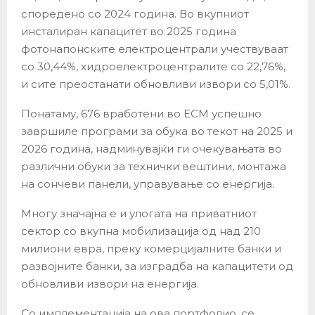
споредено со 2024 година. Во вкупниот
инсталиран капацитет во 2025 година
фотонапонските електроцентрали учествуваат
со 30,44%, хидроелектроцентралите со 22,76%,
и сите преостанати обновливи извори со 5,01%.
Понатаму, 676 вработени во ЕСМ успешно
завршиле програми за обука во текот на 2025 и
2026 година, надминувајќи ги очекувањата во
различни обуки за технички вештини, монтажа
на сончеви панели, управување со енергија.
Многу значајна е и улогата на приватниот
сектор со вкупна мобилизација од над 210
милиони евра, преку комерцијалните банки и
развојните банки, за изградба на капацитети од
обновливи извори на енергија.
Со имплементација на ова портфолио, се