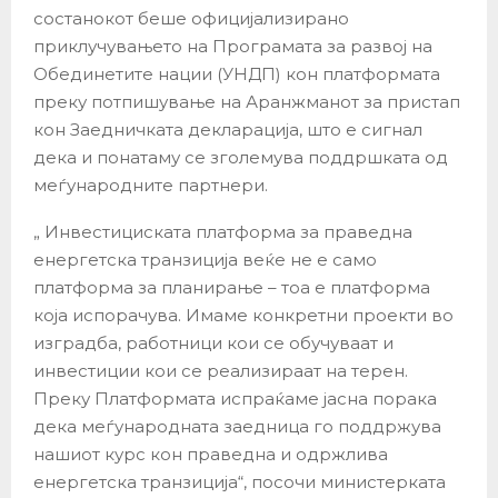
состанокот беше официјализирано
приклучувањето на Програмата за развој на
Обединетите нации (УНДП) кон платформата
преку потпишување на Аранжманот за пристап
кон Заедничката декларација, што е сигнал
дека и понатаму се зголемува поддршката од
меѓународните партнери.
„ Инвестициската платформа за праведна
енергетска транзиција веќе не е само
платформа за планирање – тоа е платформа
која испорачува. Имаме конкретни проекти во
изградба, работници кои се обучуваат и
инвестиции кои се реализираат на терен.
Преку Платформата испраќаме јасна порака
дека меѓународната заедница го поддржува
нашиот курс кон праведна и одржлива
енергетска транзиција“, посочи министерката