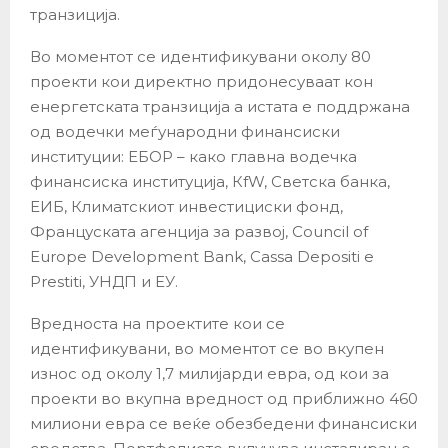
транзиција.
Во моментот се идентификувани околу 80
проекти кои директно придонесуваат кон
енергетската транзиција а истата е поддржана
од водечки меѓународни финансиски
институции: ЕБОР – како главна водечка
финансиска институција, КfW, Светска банка,
ЕИБ, Климатскиот инвестициски фонд,
Француската агенција за развој, Council of
Europe Development Bank, Cassa Depositi e
Prestiti, УНДП и ЕУ.
Вредноста на проектите кои се
идентификувани, во моментот се во вкупен
износ од околу 1,7 милијарди евра, од кои за
проекти во вкупна вредност од приближно 460
милиони евра се веќе обезбедени финансиски