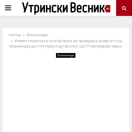
PRIMARY
MENU
Home
Економија
Инвестициската платформа за праведна енергетска
транзиција достигнува портфолио од 1,7 милијарди евра
Економија