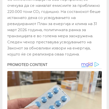
очекува да се намалат емисиите за приближно
220.000 тони CO₂ годишно. На состанокот беше
истакнато дека со усвојувањето на
ревидираниот План за енергија и клима на 31
март 2026 година, политичката рамка за
транзицијата е во голема мера заокружена.
Следен чекор преставува усвојувањето на
Законот за обновливи извори на енергија,
којшто ќе се реализира оваа година.