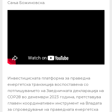
Сања Божиновска.
Инвестициската платформа за праведна
енергетска транзиција воспоставена со
потпишувањето на Заедничката декларација на
COP28 во декември 2023 година, претставува
главен координативен инструмент на Владата
за спроведување на праведната енергетска