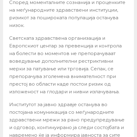
Според моменталните сознанија и проценките
на меѓународните здравствени институции,
ризикот за пошироката популација останува
низок.
Светската здравствена организација и
Европскиот центар за превенција и контрола
на болести во моментов не препорачуваат
воведување дополнителни рестриктивни
мерки за патување или трговија. Сепак, се
препорачува зголемена внимателност при
престој во области каде постои ризик од
изложеност на глодари и нивни излачувања.
Институтот за јавно здравје останува во
постојана комуникација со меѓународните
здравствени мрежи за рано предупредување
и одговор, континуирано ја следи состојбата и
навремено ќе ја информира јавноста за сите