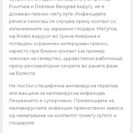
Puumala и Dobrava-Beograd вирус), не е
докажан пренос меѓу луѓе. Инфекцијата
речиси секогаш се случува преку контакт со
излачевините од заразени глодари. Меѓутоа,
кај Andes вирусот во Јужна Америка е
потврден ограничен интерхуман пренос,
најчесто при близок контакт (на пример
членови на семејство, здравствени работници)
преку респираторни секрети во раната фаза
на болеста.
Не постои специфична антивирусна терапија
или вакцина за хантавирусна инфекција.
Лекувањето е супортивно. Превенцијата на
хантавирусните инфекции првенствено зависи
од намалување на контактот помеѓу луѓето и
глодарите.