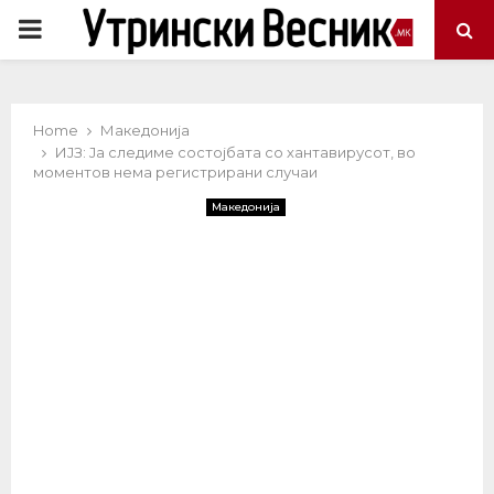
PRIMARY
MENU
Home
Македонија
ИЈЗ: Ја следиме состојбата со хантавирусот, во
моментов нема регистрирани случаи
Македонија