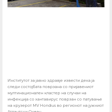
Институтот за јавно здравје извести дека ја
следи состојбата поврзана со пријавениот
мултинационален кластер на случаи на
инфекција со хантавирус поврзан со патување
на крузерот MV Hondius во регионот на јужниот
Атлантски Океан.