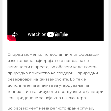
Според моментално достапните информации,
изложеноста најверојатно е поврзана со
активности и престој во области каде постои
природно присуство на глодари – природни
резервоари на хантавирусите. Во тек е
дополнителна анализа за утврдување на
точниот тип на вирусот и евентуалните фактори
кои придонеле за појавата на кластерот.
Во овој момент нема регистрирани случаи,