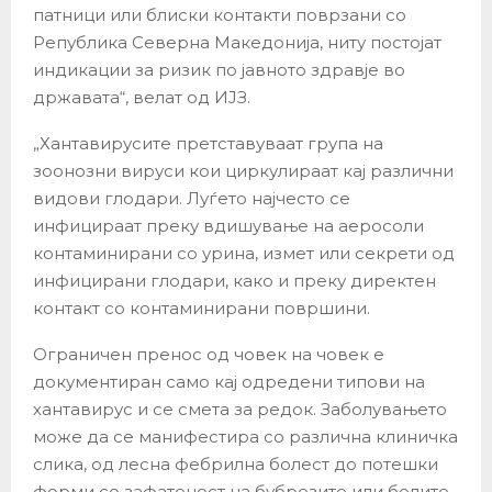
патници или блиски контакти поврзани со
Република Северна Македонија, ниту постојат
индикации за ризик по јавното здравје во
државата“, велат од ИЈЗ.
„Хантавирусите претставуваат група на
зоонозни вируси кои циркулираат кај различни
видови глодари. Луѓето најчесто се
инфицираат преку вдишување на аеросоли
контаминирани со урина, измет или секрети од
инфицирани глодари, како и преку директен
контакт со контаминирани површини.
Ограничен пренос од човек на човек е
документиран само кај одредени типови на
хантавирус и се смета за редок. Заболувањето
може да се манифестира со различна клиничка
слика, од лесна фебрилна болест до потешки
форми со зафатеност на бубрезите или белите