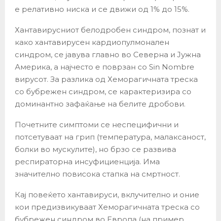
е релативно ниска и се движи од 1% до 15%.
Хантавирусниот белодробен синдром, познат и
како хантавирусен кардиопулмонален
синдром, се јавува главно во Северна и Јужна
Америка, а најчесто е поврзан со Sin Nombre
вирусот. За разлика од Хеморагичната треска
со бубрежен синдром, се карактеризира со
доминантно зафаќање на белите дробови.
Почетните симптоми се неспецифични и
потсетуваат на грип (температура, малаксаност,
болки во мускулите), но брзо се развива
респираторна инсуфициенција. Има
значително повисока стапка на смртност.
Кај повеќето хантавируси, вклучително и оние
кои предизвикуваат Хеморагичната треска со
бубрежен синдром во Европа (на пример