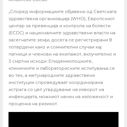
„Според информациите објавени од Светската
здравствена организација (WHO), Европскиот
центар за превенција и контрола на болести
(ECDC) и националните здравствени власти на
засегнатите земји, досега се регистрирани 8
потврдени како и сомнителни случаи кај
патници и членови на екипажот, вклучително и
3 смртни исходи. Епидемиолошките,
клиничките и лабораториските испитувања се
во тек, а меѓународните здравствени
институции спроведуваат координирана
истрага со цел утврдување на изворот на
инфекцијата, можниот начин на изложеност и
проценка на ризикот.