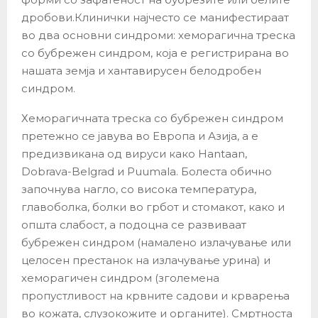
дробови.Клинички најчесто се манифестираат
во два основни синдроми: хеморагична треска
со бубрежен синдром, која е регистрирана во
нашата земја и хантавирусен белодробен
синдром.
Хеморагичната треска со бубрежен синдром
претежно се јавува во Европа и Азија, а е
предизвикана од вируси како Hantaan,
Dobrava-Belgrad и Puumala. Болеста обично
започнува нагло, со висока температура,
главоболка, болки во грбот и стомакот, како и
општа слабост, а подоцна се развиваат
бубрежен синдром (намалено излачување или
целосен престанок на излачување урина) и
хеморагичен синдром (зголемена
пропустливост на крвните садови и крварења
во кожата, слузокожите и органите). Смртноста