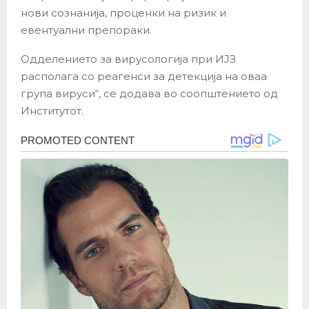
нови сознанија, проценки на ризик и
евентуални препораки.
Одделението за вирусологија при ИЈЗ
располага со реагенси за детекција на оваа
група вируси“, се додава во соопштението од
Институтот.