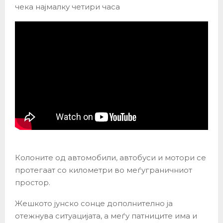
чека најмалку четири часа
Колоните од автомобили, автобуси и мотори се
протегаат со километри во меѓуграничниот
простор.
Жешкото јунско сонце дополнително ја
отежнува ситуацијата, а меѓу патниците има и