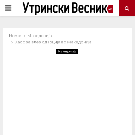
PRIMARY
MENU
Home
Македонија
Хаос за влез од Грција во Македонија
Македонија