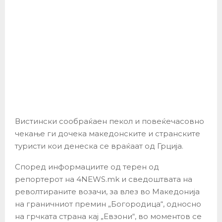
Вистински сообраќаен пекол и повеќечасовно
чекање ги дочека македонските и странските
туристи кои денеска се враќаат од Грција.
Според информациите од терен од
репортерот на 4NEWS.mk и сведоштвата на
револтираните возачи, за влез во Македонија
на граничниот премин „Богородица“, односно
на грчката страна кај „Евзони“, во моментов се