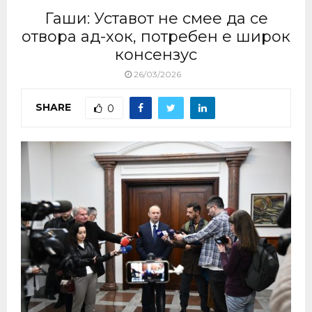
Гаши: Уставот не смее да се
отвора ад-хок, потребен е широк
консензус
26/03/2026
SHARE
0