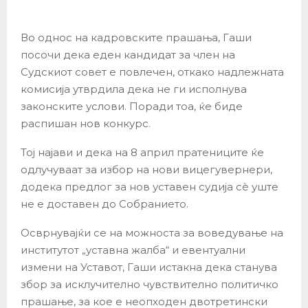
Во однос на кадровските прашања, Гаши
посочи дека еден кандидат за член на
Судскиот совет е повлечен, откако надлежната
комисија утврдила дека не ги исполнува
законските услови. Поради тоа, ќе биде
распишан нов конкурс.
Тој најави и дека на 8 април пратениците ќе
одлучуваат за избор на нови вицегувернери,
додека предлог за нов уставен судија сѐ уште
не е доставен до Собранието.
Осврнувајќи се на можноста за воведување на
институтот „уставна жалба“ и евентуални
измени на Уставот, Гаши истакна дека станува
збор за исклучително чувствително политичко
прашање, за кое е неопходен двотретински