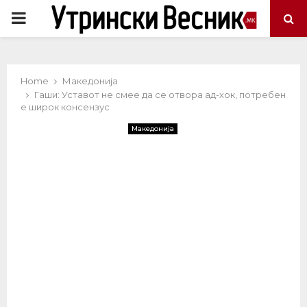
PRIMARY
MENU
Home
Македонија
Гаши: Уставот не смее да се отвора ад-хок, потребен
е широк консензус
Македонија