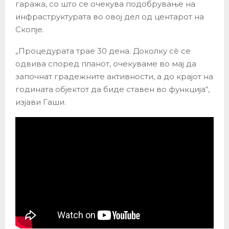
гаража, со што се очекува подобрување на
инфраструктурата во овој дел од центарот на
Скопје.
„Процедурата трае 30 дена. Доколку сѐ се
одвива според планот, очекуваме во мај да
започнат градежните активности, а до крајот на
годината објектот да биде ставен во функција“,
изјави Гаши.