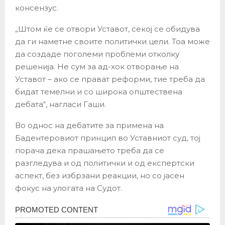
консензус.
„Штом ќе се отвори Уставот, секој се обидува
да ги наметне своите политички цели. Тоа може
да создаде поголеми проблеми отколку
решенија. Не сум за ад-хок отворање на
Уставот – ако се прават реформи, тие треба да
бидат темелни и со широка општествена
дебата“, нагласи Гаши.
Во однос на дебатите за примена на
Бадентеровиот принцип во Уставниот суд, тој
порача дека прашањето треба да се
разгледува и од политички и од експертски
аспект, без избрзани реакции, но со јасен
фокус на улогата на Судот.