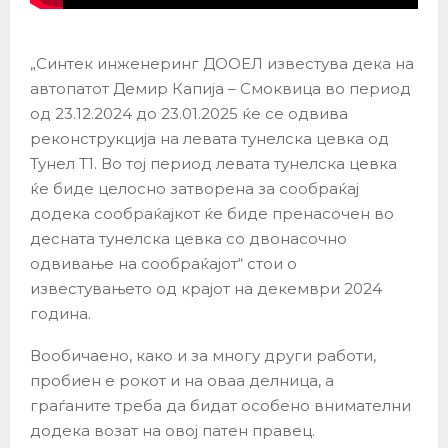
„Синтек инженеринг ДООЕЛ известува дека на
автопатот Демир Капија – Смоквица во период
од 23.12.2024 до 23.01.2025 ќе се одвива
реконструкција на левата тунелска цевка од
Тунел Т1. Во тој период левата тунелска цевка
ќе биде целосно затворена за сообраќај
додека сообраќајкот ќе биде пренасочен во
десната тунелска цевка со двонасочно
одвивање на сообраќајот“ стои о
известувањето од крајот на декември 2024
година.
Вообичаено, како и за многу други работи,
пробиен е рокот и на оваа делница, а
граѓаните треба да бидат особено внимателни
додека возат на овој патен правец.