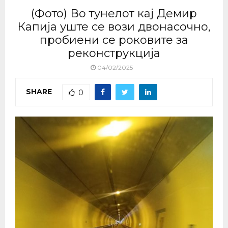
(Фото) Во тунелот кај Демир
Капија уште се вози двонасочно,
пробиени се роковите за
реконструкција
04/02/2025
SHARE
0