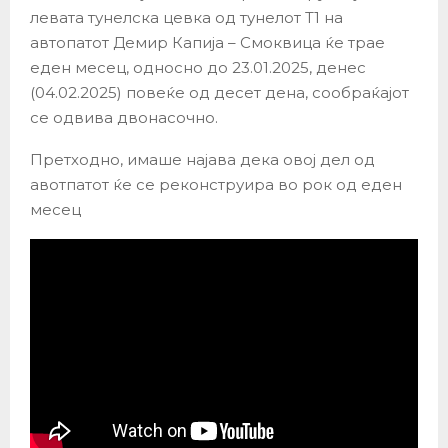
левата тунелска цевка од тунелот Т1 на
автопатот Демир Капија – Смоквица ќе трае
еден месец, односно до 23.01.2025, денес
(04.02.2025) повеќе од десет дена, сообраќајот
се одвива двонасочно.
Претходно, имаше најава дека овој дел од
авотпатот ќе се реконструира во рок од еден
месец