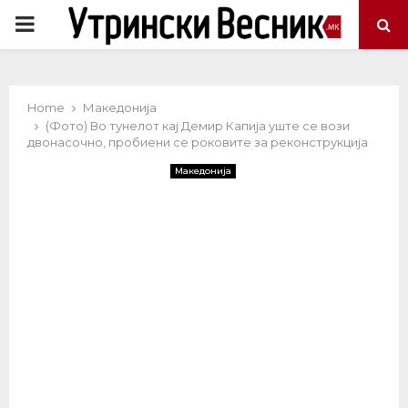
PRIMARY
MENU
Home
Македонија
(Фото) Во тунелот кај Демир Капија уште се вози
двонасочно, пробиени се роковите за реконструкција
Македонија