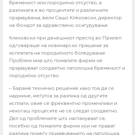
бременост или породилно отсуство, а
разликата е во процентите и различните
пријавувања, вели Сашо Клековски, директор
на Фондот за здравствено осигурување.
Клековски при денешниот престој во Прилеп
одговараше на новинарско прашање за
исплатата на породилното боледување.
Проблем има што помалите фирми не
пријавуваат соодветно патолошка бременост и
породилно отсуство.
– Бараме техничко решение како тоа да се
надмине, меѓутоа за разлика од другите
исплати, овие се фреквентно променливи и
некогаш процесите не се следат соодветно.
Дел од проблемите што настануваат се,
посебно од помалите фирми кои не прават
разлика помеѓу пријавувањето на патолошка