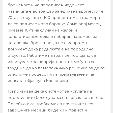
бременост и на породилен надомест.
Разликата е во тоа што за едните надоместот е
70, а за другите е 100 проценти. А за тоа мора
да се поднесе ново барање. Само овој месец
имавме 10-тина случаи на жалби и
констатиравме дека е побаран надомест за
патолошка бременост, а не е испратен
документ дека родилката е на породилно
отсуство. Работиме на тоа, ние постојано се
извинуваме за непријатностите, меѓутоа се
трудиме да најдеме техничко решение за да го
олесниме процесот и на пријавување и на
исплата, објаснува Клековски.
Toj признава дека системот за исплата на
породилните боледувања е таков каков што е.
Посебно има проблеми со почетните и со
завршните месеци, бидејќи и првиот и