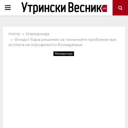
PRIMARY
MENU
Home
Македонија
Фондот бара решение за техничките проблеми при
исплата на породилното боледување
Македонија