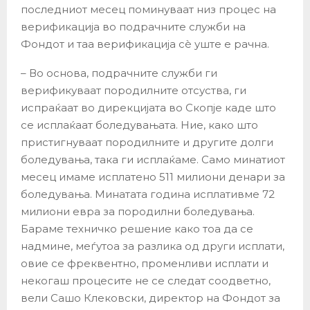
последниот месец поминуваат низ процес на
верификација во подрачните служби на
Фондот и таа верификација сѐ уште е рачна.
– Во основа, подрачните служби ги
верификуваат породилните отсуства, ги
испраќаат во дирекцијата во Скопје каде што
се исплаќаат боледувањата. Ние, како што
пристигнуваат породилните и другите долги
боледувања, така ги исплаќаме. Само минатиот
месец имаме исплатено 511 милиони денари за
боледувања. Минатата година исплативме 72
милиони евра за породилни боледувања.
Бараме техничко решение како тоа да се
надмине, меѓутоа за разлика од други исплати,
овие се фреквентно, променливи исплати и
некогаш процесите не се следат соодветно,
вели Сашо Клековски, директор на Фондот за