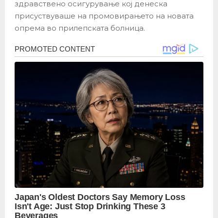
здравствено осигурување кој денеска
присуствуваше на промовирањето на новата
опрема во прилепската болница.