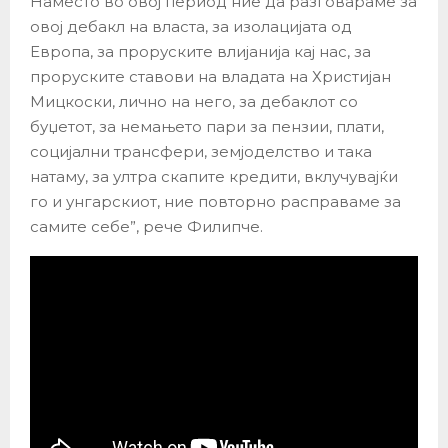
Наместо во овој период ние да разговараме за
овој дебакл на власта, за изолацијата од
Европа, за проруските влијанија кај нас, за
проруските ставови на владата на Христијан
Мицкоски, лично на него, за дебаклот со
буџетот, за немањето пари за пензии, плати,
социјални трансфери, земјоделство и така
натаму, за ултра скапите кредити, вклучувајќи
го и унгарскиот, ние повторно расправаме за
самите себе”, рече Филипче.