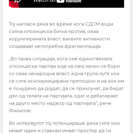
Тој нагласи дека во време кога СДСМ води
силна опозициска битка против, оваа
корумпираната власт, ваквите активности
создаваат непотребна фрагментација.
„Во таква ситуација, кога сме единствената
опозициска партија која на овој начин се бори
со оваа ненародна власт, една група луѓе кои
се сите искомуницирани претходно и на кои им
е понудено да дојдат, да се приклучат, да бидат
дел од телата на партијата, одат и дебатираат
на друго место надвор од партијата”, рече
Филипче.
Во интервјутот тој потенцираше дека сите кои
имаат идеи и ставови имаат простор да ги