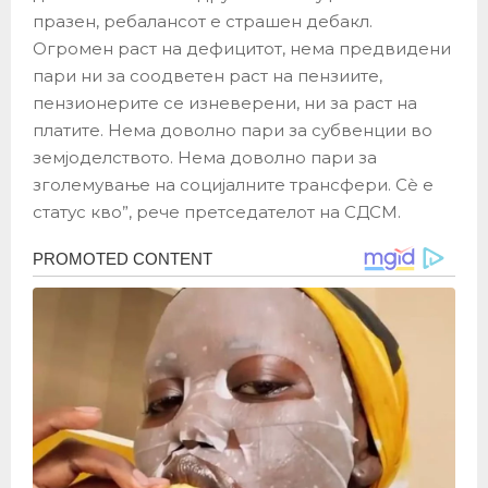
празен, ребалансот е страшен дебакл.
Огромен раст на дефицитот, нема предвидени
пари ни за соодветен раст на пензиите,
пензионерите се изневерени, ни за раст на
платите. Нема доволно пари за субвенции во
земјоделството. Нема доволно пари за
зголемување на социјалните трансфери. Сè е
статус кво”, рече претседателот на СДСМ.