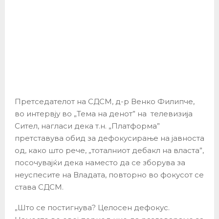
Претседателот на СДСМ, д-р Венко Филипче,
во интервју во „Тема на денот” на телевизија
Сител, нагласи дека т.н. „Платформа”
претставува обид за дефокусирање на јавноста
од, како што рече, „тоталниот дебакл на власта”,
посочувајќи дека наместо да се зборува за
неуспесите на Владата, повторно во фокусот се
става СДСМ.
„Што се постигнува? Целосен дефокус.