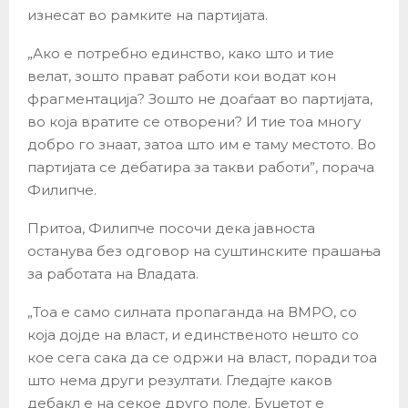
изнесат во рамките на партијата.
„Ако е потребно единство, како што и тие
велат, зошто прават работи кои водат кон
фрагментација? Зошто не доаѓаат во партијата,
во која вратите се отворени? И тие тоа многу
добро го знаат, затоа што им е таму местото. Во
партијата се дебатира за такви работи”, порача
Филипче.
Притоа, Филипче посочи дека јавноста
останува без одговор на суштинските прашања
за работата на Владата.
„Тоа е само силната пропаганда на ВМРО, со
која дојде на власт, и единственото нешто со
кое сега сака да се одржи на власт, поради тоа
што нема други резултати. Гледајте каков
дебакл е на секое друго поле. Буџетот е