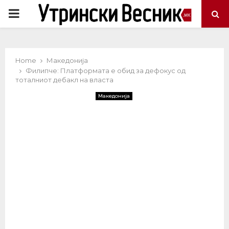
PRIMARY
MENU
Home
Македонија
Филипче: Платформата е обид за дефокус од
тоталниот дебакл на власта
Македонија