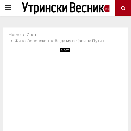
PRIMARY
MENU
Home
Свет
Фицо: Зеленски треба да му се јави на Путин
Свет