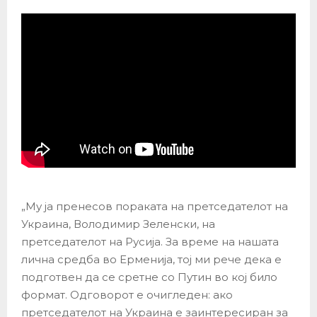
„Му ја пренесов пораката на претседателот на
Украина, Володимир Зеленски, на
претседателот на Русија. За време на нашата
лична средба во Ерменија, тој ми рече дека е
подготвен да се сретне со Путин во кој било
формат. Одговорот е очигледен: ако
претседателот на Украина е заинтересиран за