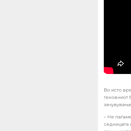
Во исто вре
тековниот 
зачувување
– Не паѓам
седницата н