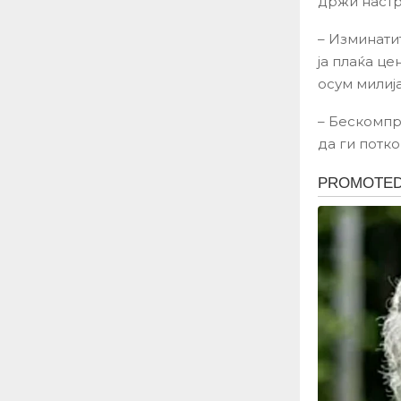
држи настр
– Изминатит
ја плаќа це
осум милија
– Бескомпр
да ги потк