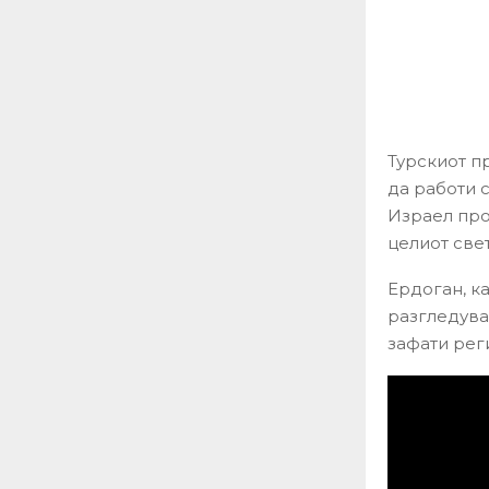
Турскиот п
да работи с
Израел про
целиот свет
Ердоган, ка
разгледува 
зафати рег