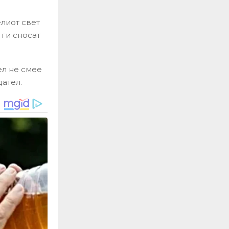
елиот свет
 ги сносат
ел не смее
дател.