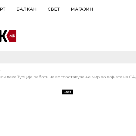
РТ
БАЛКАН
СВЕТ
МАГАЗИН
т
ели дека Турција работи на воспоставување мир во војната на СА
Свет