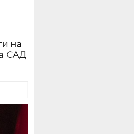
ти на
на САД