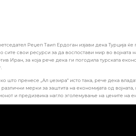
ретседател Реџеп Таип Ердоган изјави дека Турција ќ
о сите свои ресурси за да воспостави мир во војната н
тив Иран, за која рече дека ги погодила турската екон
.
ко што пренесе „Ал џезира“ исто така, рече дека влада
различни мерки за заштита на економијата од војната, 
ионот и предизвика нагло зголемување на цените на ен