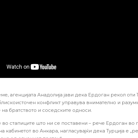
ме, агенцијата Анадолија јави дека Ердоган рекол оти 
блискоисточен конфликт управува внимателно и разумн
 на братството и соседските односи.
е во стапиците што ни се поставени – рече Ердоган во 
а кабинетот во Анкара, нагласувајќи дека Турција е „р