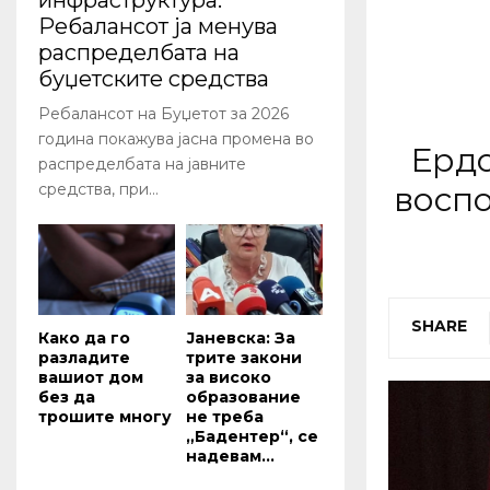
инфраструктура:
Ребалансот ја менува
распределбата на
буџетските средства
Ребалансот на Буџетот за 2026
година покажува јасна промена во
Ердо
распределбата на јавните
воспо
средства, при...
SHARE
Како да го
Јаневска: За
разладите
трите закони
вашиот дом
за високо
без да
образование
трошите многу
не треба
„Бадентер“, се
надевам...