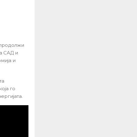
е продолжи
а САД и
омија и
та
која го
ергијата.