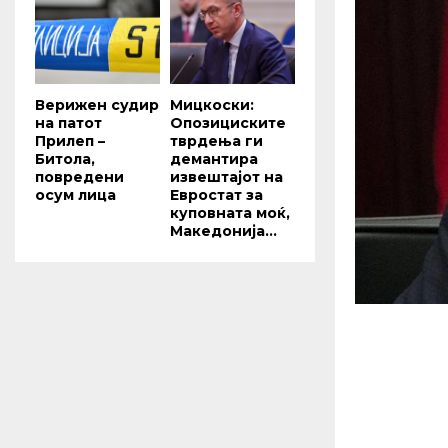
Верижен судир
Мицкоски:
на патот
Опозициските
Прилеп –
тврдења ги
Битола,
демантира
повредени
извештајот на
осум лица
Евростат за
куповната моќ,
Македонија...