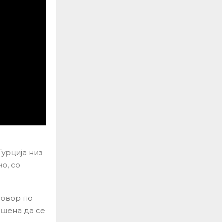
Турција низ
о, со
говор по
ешена да се