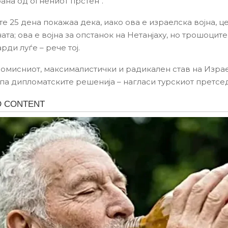
ана од огнениот прстен“.
е 25 дена покажаа дека, иако ова е израелска војна, ц
ната; ова е војна за опстанок на Нетанјаху, но трошоците
рди луѓе – рече тој.
омисниот, максималистички и радикален став на Изра
опа дипломатските решенија – нагласи турскиот претсе