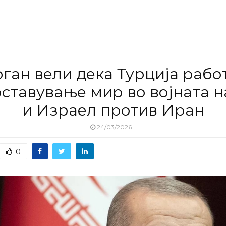
ган вели дека Турција рабо
ставување мир во војната 
и Израел против Иран
24/03/2026
0