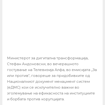
Министерот за дигитална трансформација,
Стефан Андоновски, во вечерашното
гостување на Телевизија Алфа, во емисијата „За
или против“, говореше за придобивките од
Националниот документ менаџмент систем
(еДМС) кои се исклучително важни во
зголемување на ефикасноста на институциите
и борбата против корупцијата.