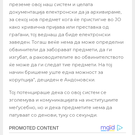
преземе овој наш систем и целата
документација електронски да ја архивираме,
за секој нов предмет кога ќе пристигне во ЈО
како кривична пријава или преставка од
граѓани, тој веднаш да биде електронски
заведен. Тогаш веќе нема да може определни
обвинители да заборават предмети, да ги
изгубат, а раководителите во обвинителството
ќе може да ги следат тие предмети. На тој
начин бришеме уште една можност за
корупција”, дециден е Андоновски.
Тој потенцираше дека со овој систем се
зголемува и комуникацијата на институциите
меѓусебно, но и дека предметите нема да
патуваат со денови, туку со секунди.