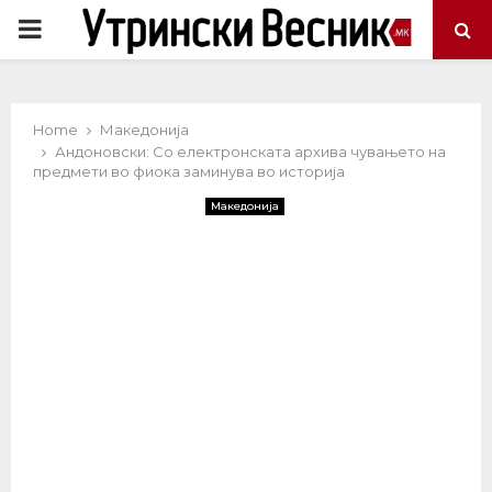
PRIMARY
MENU
Home
Македонија
Андоновски: Со електронската архива чувањето на
предмети во фиока заминува во историја
Македонија