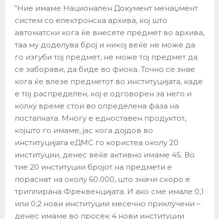
“Ние имаме Национален Документ менаџмент
систем со електронска архива, кој што
автоматски кога ќе внесете предмет во архива,
таа му доделува број и никој веќе не може да
го изгуби тој предмет, не може тој предмет да
се заборави, да биде во фиока. Точно се знае
кога ќе влезе предметот во институцијата, каде
е тој распределен, кој е одговорен за него и
колку време стои во определена фаза на
постапката. Многу е едноставен продуктот,
којшто го имаме, јас кога дојдов во
институцијата еДМС го користеа околу 20
институции, денес веќе активно имаме 45. Во
тие 20 институции бројот на предмети е
пораснат на околу 60.000, што значи скоро е
триплирана Фреквенцијата. И ако сме имале 0,1
или 0,2 нови институции месечно приклучени –
денес имаме во просек 4 нови институции