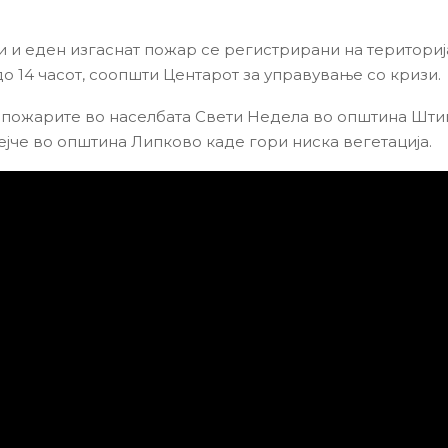
и и еден изгаснат пожар се регистрирани на териториј
о 14 часот, соопшти Центарот за управување со кризи.
 пожарите во населбата Свети Недела во општина Шти
ејче во општина Липково каде гори ниска вегетација.