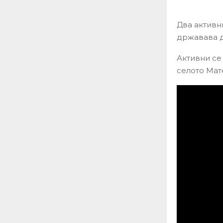
Два активн
државава д
Активни се
селото Мат