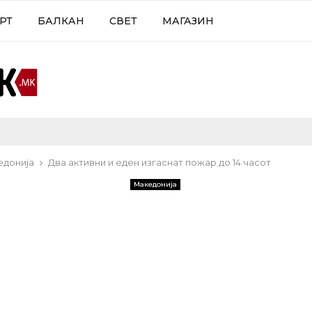
РТ
БАЛКАН
СВЕТ
МАГАЗИН
едонија
Два активни и еден изгаснат пожар до 14 часот
Македонија