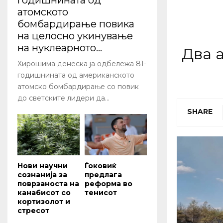
годишнината од
атомското
бомбардирање повика
на целосно укинување
на нуклеарното...
Два 
Хирошима денеска ја одбележа 81-
годишнината од американското
атомско бомбардирање со повик
до светските лидери да...
SHARE
Нови научни
Ѓоковиќ
сознанија за
предлага
поврзаноста на
реформа во
канабисот со
тенисот
кортизолот и
стресот