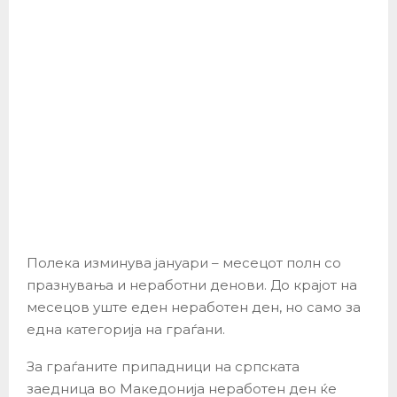
Полека изминува јануари – месецот полн со
празнувања и неработни денови. До крајот на
месецов уште еден неработен ден, но само за
една категорија на граѓани.
За граѓаните припадници на српската
заедница во Македонија неработен ден ќе