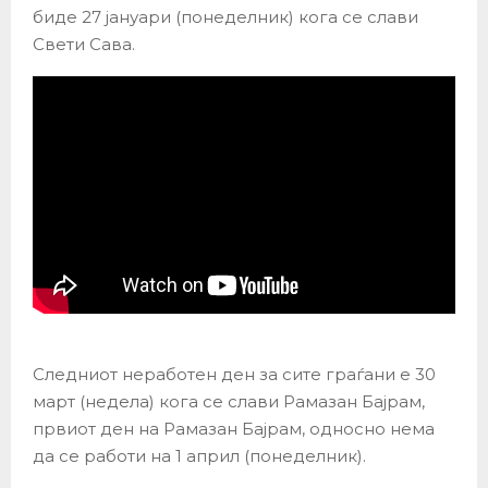
биде 27 јануари (понеделник) кога се слави
Свети Сава.
Следниот неработен ден за сите граѓани е 30
март (недела) кога се слави Рамазан Бајрам,
првиот ден на Рамазан Бајрам, односно нема
да се работи на 1 април (понеделник).