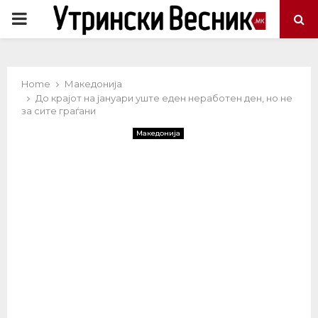
PRIMARY
MENU
Home
Македонија
До крајот на јануари уште еден неработен ден, но не
за сите граѓани
Македонија