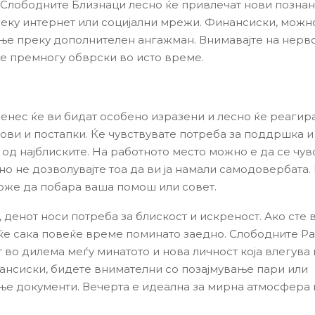
 Слободните Близнаци лесно ќе привлечат нови познан
еку интернет или социјални мрежи. Финансиски, можн
е преку дополнителен ангажман. Внимавајте на нерво
те премногу обврски во исто време.
енес ќе ви бидат особено изразени и лесно ќе реагир
рови и постапки. Ќе чувствувате потреба за поддршка и
од најблиските. На работното место можно е да се чув
но не дозволувајте тоа да ви ја намали самодовербата.
оже да побара ваша помош или совет.
 денот носи потреба за блискост и искреност. Ако сте 
ќе сака повеќе време поминато заедно. Слободните Р
т во дилема меѓу минатото и нова личност која влегува
ансиски, бидете внимателни со позајмување пари или
е документи. Вечерта е идеална за мирна атмосфера 