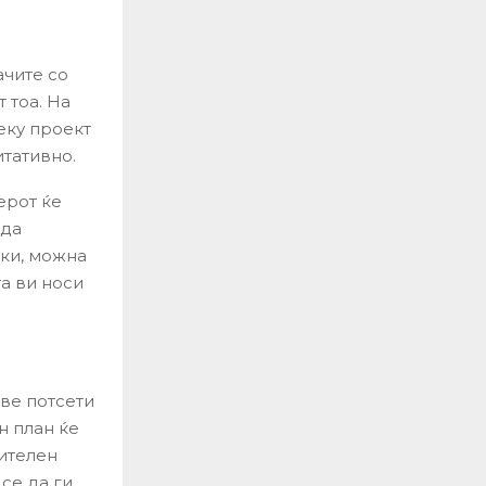
ачите со
 тоа. На
еку проект
итативно.
ерот ќе
 да
ски, можна
а ви носи
 ве потсети
н план ќе
нителен
се да ги