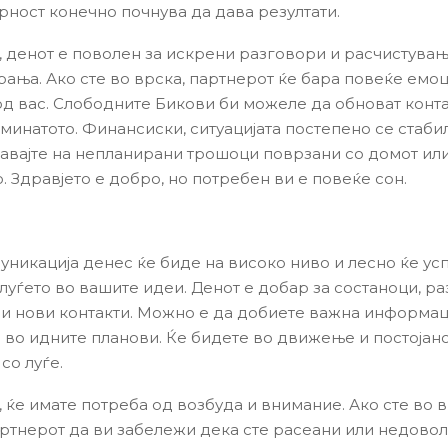
рност конечно почнува да дава резултати.
, денот е поволен за искрени разговори и расчистувањ
ања. Ако сте во врска, партнерот ќе бара повеќе емо
од вас. Слободните Бикови би можеле да обноват конта
 минатото. Финансиски, ситуацијата постепено се стаби
авајте на непланирани трошоци поврзани со домот ил
. Здравјето е добро, но потребен ви е повеќе сон.
уникација денес ќе биде на високо ниво и лесно ќе ус
луѓето во вашите идеи. Денот е добар за состаноци, ра
и нови контакти. Можно е да добиете важна информаци
 во идните планови. Ќе бидете во движење и постојан
со луѓе.
 ќе имате потреба од возбуда и внимание. Ако сте во в
ртнерот да ви забележи дека сте расеани или недово