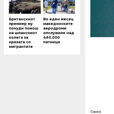
Британскиот
Во еден месец
премиер му
македонските
понуди помош
аеродроми
на шпанскиот
опслужиле над
колега за
460.000
кризата со
патници
мигрантите
Овен