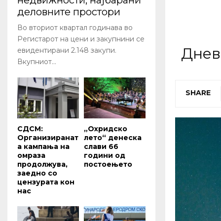
недвижности, најбарани
деловните простори
Во вториот квартал годинава во
Регистарот на цени и закупнини се
Днев
евидентирани 2.148 закупи.
Вкупниот...
SHARE
СДСМ:
„Охридско
Организиранат
лето“ денеска
а кампања на
слави 66
омраза
години од
продолжува,
постоењето
заедно со
цензурата кон
нас