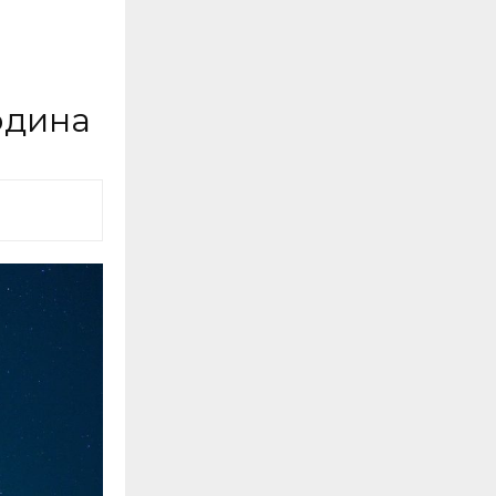
одина