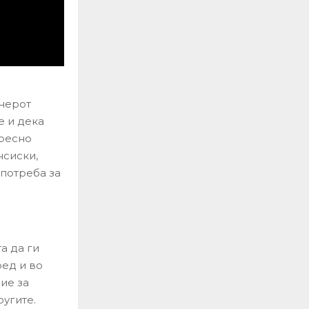
тнерот
е и дека
ересно
нсиски,
 потреба за
а да ги
ред и во
ие за
угите.