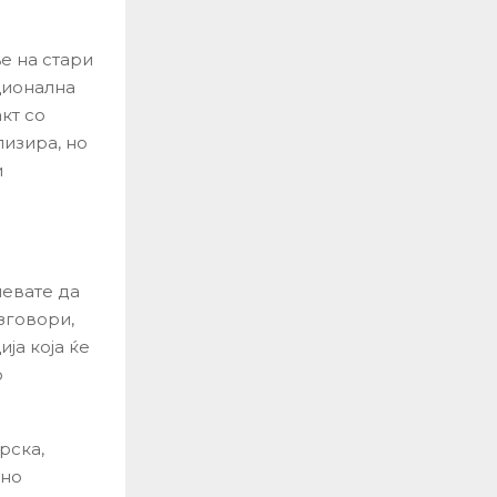
е на стари
ционална
кт со
лизира, но
и
певате да
зговори,
ја која ќе
о
рска,
лно