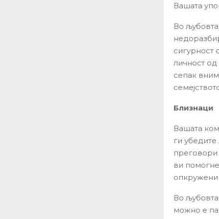
Вашата упо
Во љубовта
недоразбир
сигурност 
личност од
сепак вним
семејството
Близнаци
Вашата ком
ги убедите 
преговори 
ви помогне
опкружени 
Во љубовта,
можно е па