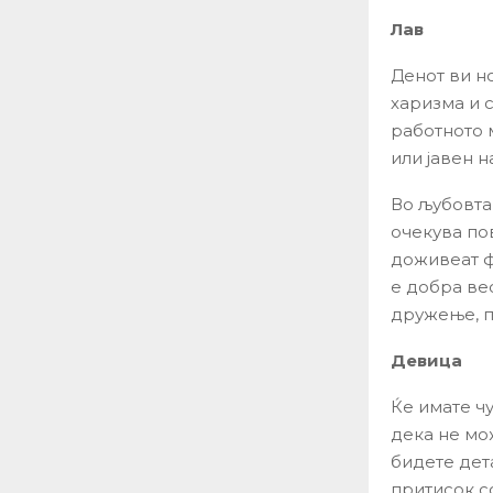
Лав
Денот ви н
харизма и с
работното 
или јавен 
Во љубовта,
очекува по
доживеат ф
е добра ве
дружење, п
Девица
Ќе имате ч
дека не мо
бидете дет
притисок с