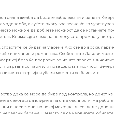
оси силна желба да бидете забележани и ценети. Ќе зр
амодоверба, а луѓето околу вас лесно ќе го чувствуваат
место можно е да добиете можност да се истакнете пр
настап. Внимавајте само да не делувате премногу автор
 страстите ќе бидат нагласени. Ако сте во врска, партн
веќе внимание и романтика. Слободните Лавови може
лерт кој брзо ќе прерасне во нешто повеќе. Финанси
ст поврзана со пари или нова деловна можност. Вечерт
озитивна енергија и убави моменти со блиските.
увство дека сè мора да биде под контрола, но денот ќе
жете секогаш да влијаете на сите околности. На работе
ални и посветени, но некој може да ви создаде допол
о нереални барања. Наместо да се нервирате, обидете 