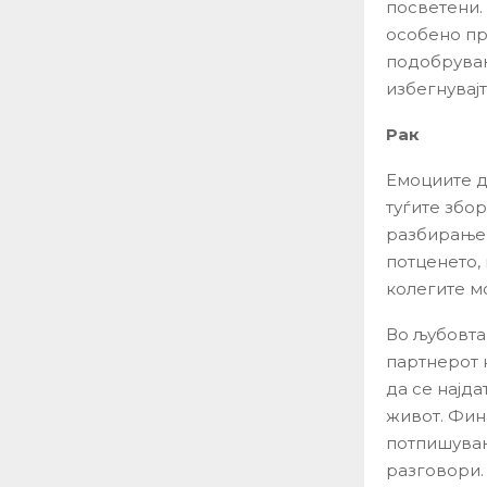
посветени.
особено пр
подобрувањ
избегнувај
Рак
Емоциите д
туѓите збо
разбирање 
потценето, 
колегите м
Во љубовта,
партнерот 
да се најда
живот. Фин
потпишувањ
разговори.