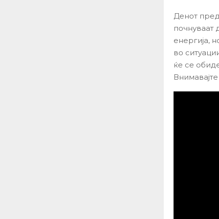
Денот пред
почнуваат 
енергија, 
во ситуаци
ќе се обид
Внимавајте