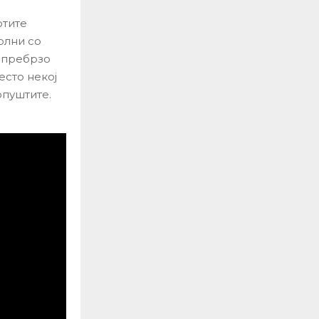
отите
олни со
е пребрзо
есто некој
опуштите.