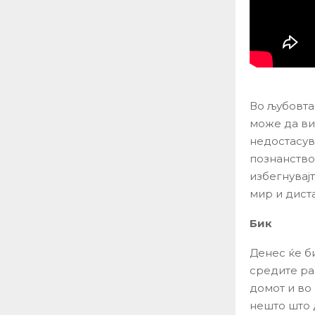
Во љубовта
може да ви
недостасув
познанство
избегнувај
мир и диста
Бик
Денес ќе б
средите ра
домот и во
нешто што 