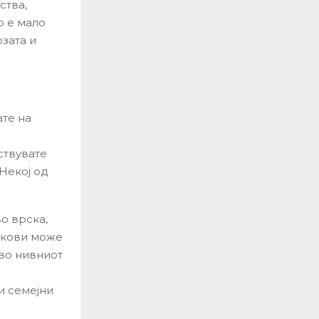
ства,
о е мало
зата и
ате на
ствувате
 Некој од
во врска,
акови може
 во нивниот
и семејни