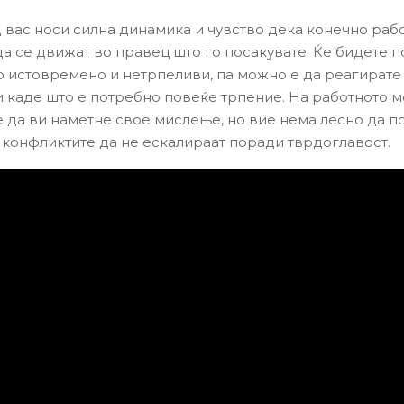
 вас носи силна динамика и чувство дека конечно раб
да се движат во правец што го посакувате. Ќе бидете п
но истовремено и нетрпеливи, па можно е да реагират
и каде што е потребно повеќе трпение. На работното м
е да ви наметне свое мислење, но вие нема лесно да п
 конфликтите да не ескалираат поради тврдоглавост.