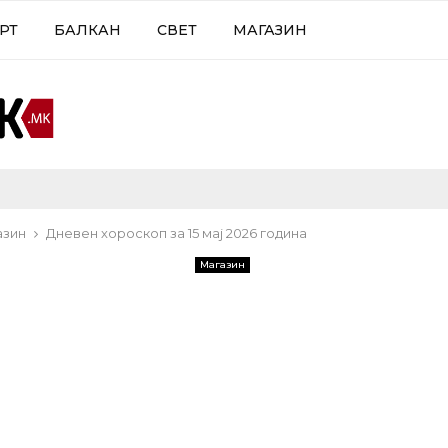
РТ
БАЛКАН
СВЕТ
МАГАЗИН
азин
Дневен хороскоп за 15 мај 2026 година
Магазин