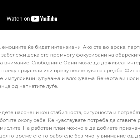
, емоциите ќе бидат интензивни. Ако сте во врска, пар
 забележи дека сте премногу фокусирани на обврскит
а внимание. Слободните Овни може да доживеат инт
 преку пријатели или преку неочекувана средба. Фина
те импулсивни купувања и вложувања. Вечерта ви носи
нца од напнатите луѓе.
идете насочени кон стабилноста, сигурноста и потребат
ботите околу себе. Ќе чувствувате потреба да ставите 
 мислите. На работен план можно е да добиете признан
долго време сте го работеле без многу внимание од др