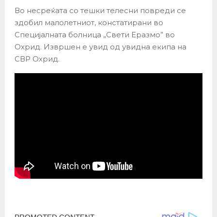
Во несреќата со тешки телесни повреди се
здобил малолетниот, констатирани во
Специјалната болница „Свети Еразмо” во
Охрид. Извршен е увид од увидна екипа на
СВР Охрид.