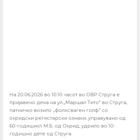
На 20.06.2026 во 10:10 часот во ОВР Струга е
пријавено дека на ул.„Маршал Тито” во Струга,
патничко возило „фолксваген голф” со
охридски регистарски ознаки, управувано од
60-годишиот М.Б. од Охрид, удрило во 10-
годишно дете од Струга.