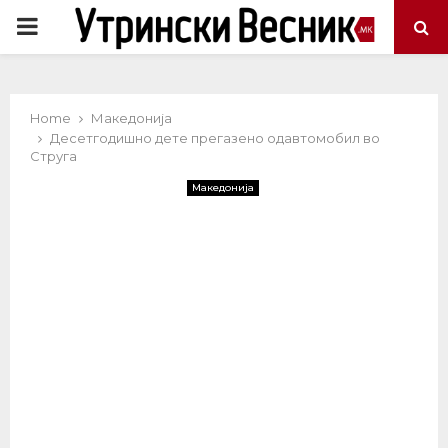
PRIMARY
MENU
Home
Македонија
Десетгодишно дете прегазено одавтомобил во
Струга
Македонија