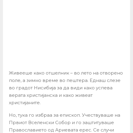
Живееше како отшелник – во лето на отворено
поле, а зимно време во пештера. Еднаш слезе
во градот Нисибија за да види како успева
верата христијанска и како живеат
христијаните.
Но, тука го избраа за епископ. Учествуваше на
Првиот Вселенски Собор и го заштитуваше
Православието од Ариевата ерес. Се случи