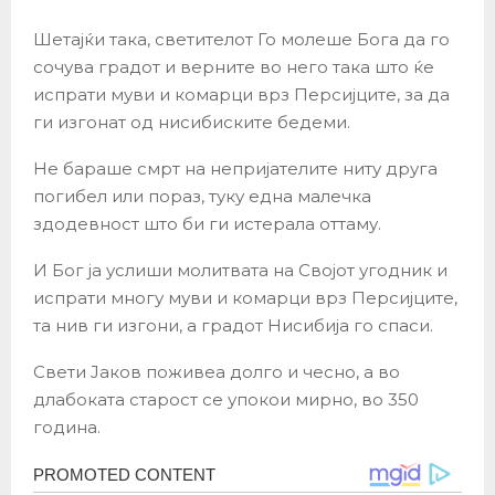
Шетајќи така, светителот Го молеше Бога да го
сочува градот и верните во него така што ќе
испрати муви и комарци врз Персијците, за да
ги изгонат од нисибиските бедеми.
Не бараше смрт на непријателите ниту друга
погибел или пораз, туку една малечка
здодевност што би ги истерала оттаму.
И Бог ја услиши молитвата на Својот угодник и
испрати многу муви и комарци врз Персијците,
та нив ги изгони, а градот Нисибија го спаси.
Свети Јаков поживеа долго и чесно, а во
длабоката старост се упокои мирно, во 350
година.