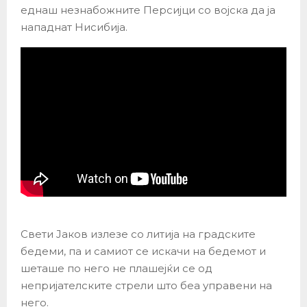
еднаш незнабожните Персијци со војска да ја
нападнат Нисибија.
Свети Јаков излезе со литија на градските
бедеми, па и самиот се искачи на бедемот и
шеташе по него не плашејќи се од
непријателските стрели што беа управени на
него.