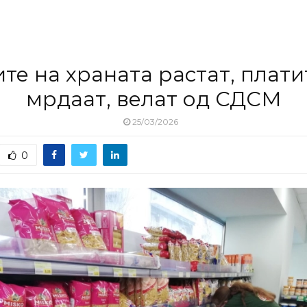
те на храната растат, плати
мрдаат, велат од СДСМ
25/03/2026
0