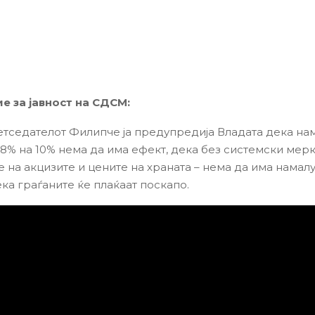
 за јавност на СДСМ:
тседателот Филипче ја предупредија Владата дека на
18% на 10% нема да има ефект, дека без системски мерк
 на акцизите и цените на храната – нема да има намал
ка граѓаните ќе плаќаат поскапо.