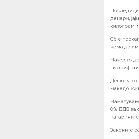
Последицит
денари, јај
килограм, 
Сѐ е поскап
нема да им
Наместо де
ги прифати
Дефокусот 
македонски
Намалување
0% ДДВ за 
патарините
Законите с