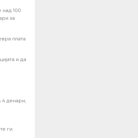
 над 100
ари за
 евра плата
ијата и да
 4 денари,
е ги.