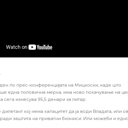
.
ден по прес-конференцијата на Мицкоски, каде што
е една половична мерка, има ново покачување на це
ја сега изнесува 95,5 денари за литар.
дилетант кој нема капацитет да ја води Владата, или о
ради заштита на приватни бизниси. Или можеби и едно