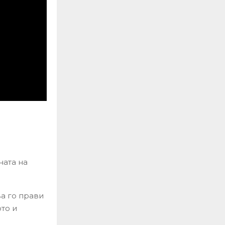
ната на
ва го прави
то и