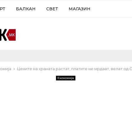
РТ
БАЛКАН
СВЕТ
МАГАЗИН
омија
Цените на храната растат, платите не мрдаат, велат од
Економија