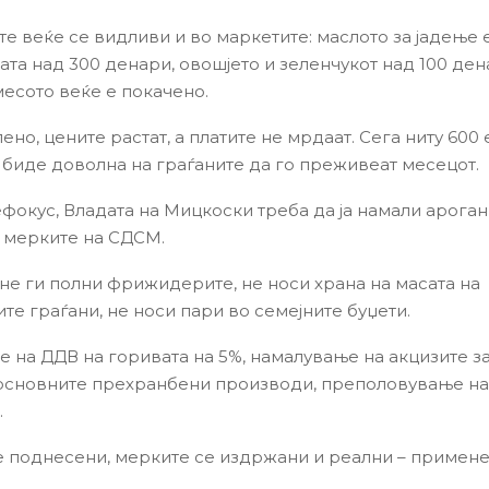
е веќе се видливи и во маркетите: маслото за јадење е
цата над 300 денари, овошјето и зеленчукот над 100 ден
месото веќе е покачено.
ено, цените растат, а платите не мрдаат. Сега ниту 600
 биде доволна на граѓаните да го преживеат месецот.
фокус, Владата на Мицкоски треба да ја намали ароганц
 мерките на СДСМ.
не ги полни фрижидерите, не носи храна на масата на
те граѓани, не носи пари во семејните буџети.
 на ДДВ на горивата на 5%, намалување на акцизите за
основните прехранбени производи, преполовување на
.
е поднесени, мерките се издржани и реални – применет