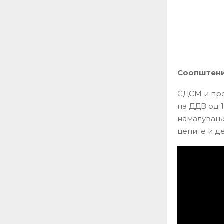
Соопштение
СДСМ и пре
на ДДВ од 
намалување
цените и де