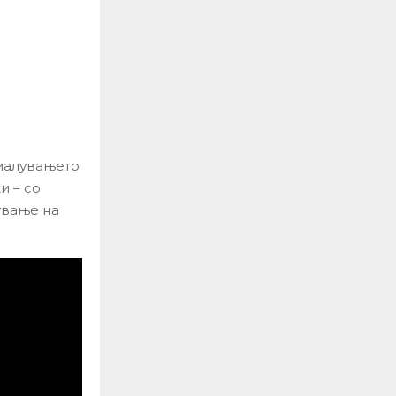
малувањето
и – со
ување на