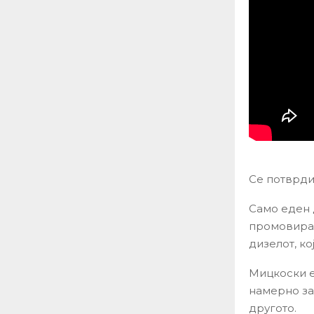
Се потврди
Само еден 
промовираш
дизелот, ко
Мицкоски е 
намерно за
другото.