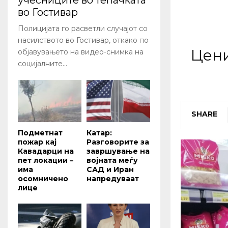
учесниците во тепачката
во Гостивар
Полицијата го расветли случајот со
насилството во Гостивар, откако по
Цени
објавувањето на видео-снимка на
социјалните...
SHARE
Подметнат
Катар:
пожар кај
Разговорите за
Кавадарци на
завршување на
пет локации –
војната меѓу
има
САД и Иран
осомничено
напредуваат
лице