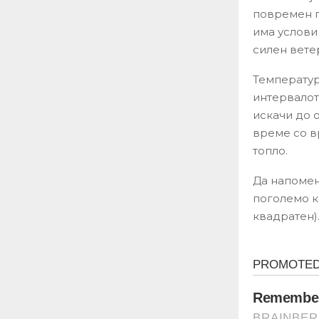
повремен п
има услови
силен вете
Температур
интервалот
искачи до о
време со в
топло.
Да напомен
поголемо к
квадратен)