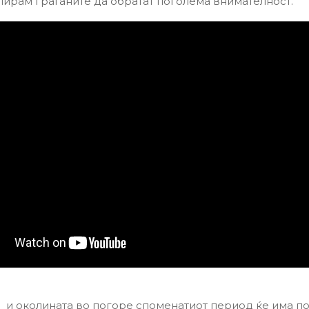
лирам граѓаните да обратат поголема внимателност.
е и околината во погоре споменатиот период ќе има по