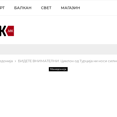
РТ
БАЛКАН
СВЕТ
МАГАЗИН
едонија
БИДЕТЕ ВНИМАТЕЛНИ: Циклон од Турција ни носи сил
Македонија