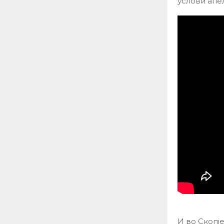
услови апе
И во Скопј