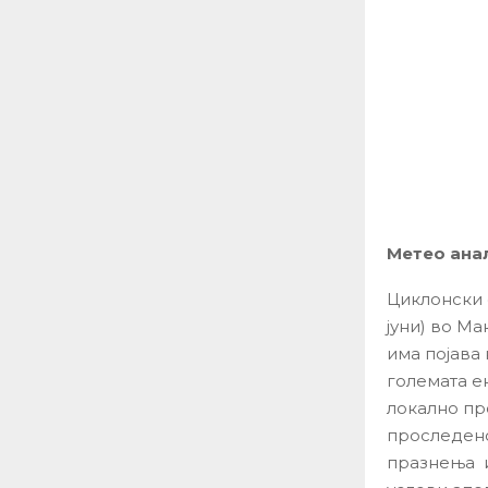
Метео ана
Циклонски 
јуни) во М
има појава
големата е
локално пр
проследено
празнења и