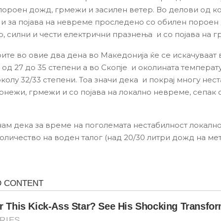
ороен дожд, грмежи и засилен ветер. Во делови од ко
 и за појава на невреме проследено со обилен пороен
р, силни и чести електрични празнења и со појава на г
ите во овие два дена во Македонија ќе се искачуваат 
 од 27 до 35 степени а во Скопје и околината температ
колу 32/33 степени. Тоа значи дека и покрај многу нес
рнежи, грмежи и со појава на локално невреме, сепак 
ам дека за време на поголемата нестабилност локалн
оличество на воден талог (над 20/30 литри дожд на ме
.