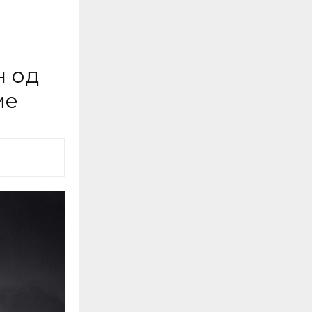
 од
ме