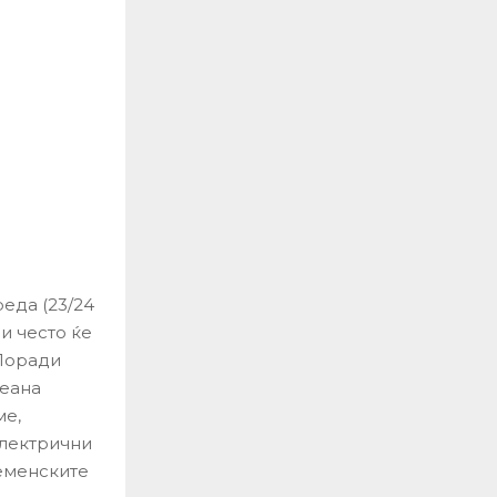
еда (23/24
и често ќе
 Поради
реана
ме,
електрични
ременските