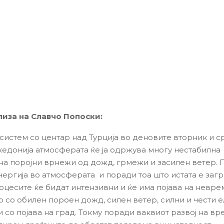
лиза на Славчо Попоски:
систем со центар над Турција во деновите вторник и ср
акедонија атмосферата ќе ја одржува многу нестабилна 
 на поројни врнежи од дожд, грмежи и засилен ветер.
нергија во атмосферата и поради тоа што истата е заг
оцесите ќе бидат интензивни и ќе има појава на невре
 со обилен пороен дожд, силен ветер, силни и чести 
 со појава на град. Токму поради ваквиот развој на в