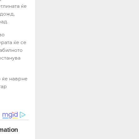
тлината ќе
 дожд,
рад.
во
урата ќе се
табилното
останува
о ќе наврне
тар