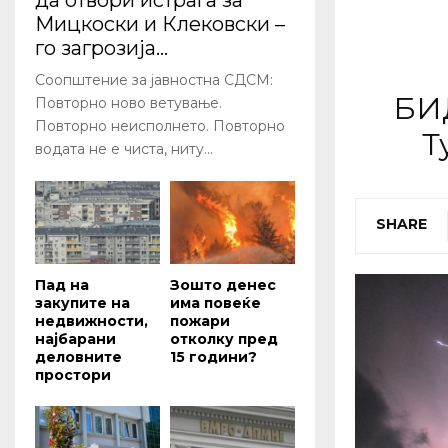
да отвори истрага за
Мицкоски и Клековски –
го загрозија...
Соопштение за јавностна СДСМ:
БИ
Повторно ново ветување.
Повторно неисполнето. Повторно
Т
водата не е чиста, ниту...
SHARE
Пад на
Зошто денес
закупите на
има повеќе
недвижности,
пожари
најбарани
отколку пред
деловните
15 години?
простори