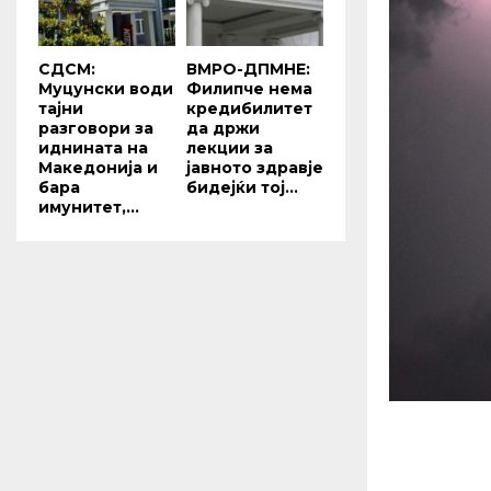
СДСМ:
ВМРО-ДПМНЕ:
Муцунски води
Филипче нема
тајни
кредибилитет
разговори за
да држи
иднината на
лекции за
Македонија и
јавното здравје
бара
бидејќи тој...
имунитет,...