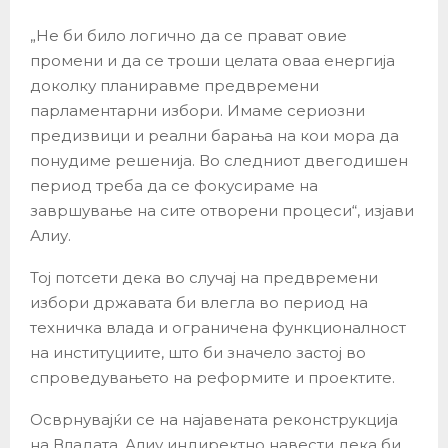
„Не би било логично да се прават овие
промени и да се троши целата оваа енергија
доколку планиравме предвремени
парламентарни избори. Имаме сериозни
предизвици и реални барања на кои мора да
понудиме решенија. Во следниот двегодишен
период треба да се фокусираме на
завршување на сите отворени процеси“, изјави
Алиу.
Тој потсети дека во случај на предвремени
избори државата би влегла во период на
техничка влада и ограничена функционалност
на институциите, што би значело застој во
спроведувањето на реформите и проектите.
Осврнувајќи се на најавената реконструкција
на Владата, Алиу индиректно навести дека би