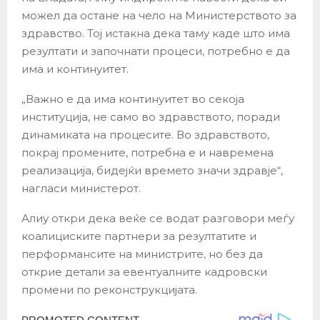
можел да остане на чело на Министерството за
здравство. Тој истакна дека таму каде што има
резултати и започнати процеси, потребно е да
има и континуитет.
„Важно е да има континуитет во секоја
институција, не само во здравството, поради
динамиката на процесите. Во здравството,
покрај промените, потребна е и навремена
реализација, бидејќи времето значи здравје“,
нагласи министерот.
Алиу откри дека веќе се водат разговори меѓу
коалициските партнери за резултатите и
перформансите на министрите, но без да
открие детали за евентуалните кадровски
промени по реконструкцијата.