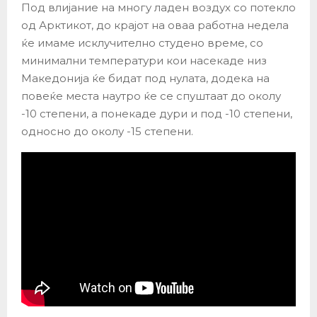
Под влијание на многу ладен воздух со потекло
од Арктикот, до крајот на оваа работна недела
ќе имаме исклучително студено време, со
минимални температури кои насекаде низ
Македонија ќе бидат под нулата, додека на
повеќе места наутро ќе се спуштаат до околу
-10 степени, а понекаде дури и под -10 степени,
односно до околу -15 степени.