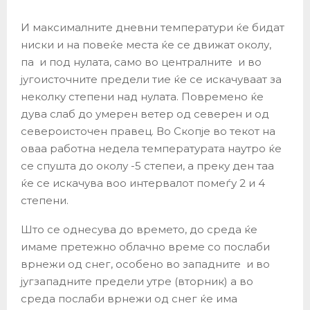
И максималните дневни температури ќе бидат
ниски и на повеќе места ќе се движат околу,
па и под нулата, само во централните и во
југоисточните предели тие ќе се искачуваат за
неколку степени над нулата. Повремено ќе
дува слаб до умерен ветер од северен и од
североисточен правец. Во Скопје во текот на
оваа работна недела температурата наутро ќе
се спушта до околу -5 степеи, а преку ден таа
ќе се искачува воо интервалот помеѓу 2 и 4
степени.
Што се однесува до времето, до среда ќе
имаме претежно облачно време со послаби
врнежи од снег, особено во западните и во
југзападните предели утре (вторник) а во
среда послаби врнежи од снег ќе има