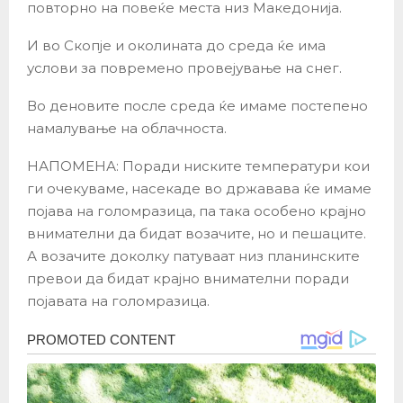
повторно на повеќе места низ Македонија.
И во Скопје и околината до среда ќе има
услови за повремено провејување на снег.
Во деновите после среда ќе имаме постепено
намалување на облачноста.
НАПОМЕНА: Поради ниските температури кои
ги очекуваме, насекаде во државава ќе имаме
појава на голомразица, па така особено крајно
внимателни да бидат возачите, но и пешаците.
А возачите доколку патуваат низ планинските
превои да бидат крајно внимателни поради
појавата на голомразица.