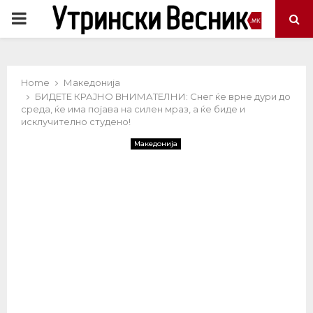
PRIMARY
MENU
Home
Македонија
БИДЕТЕ КРАЈНО ВНИМАТЕЛНИ: Снег ќе врне дури до
среда, ќе има појава на силен мраз, а ќе биде и
исклучително студено!
Македонија