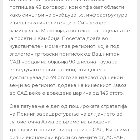
потпишаа 45 договори кои опфаќаат области
како синџири на снабдување, инфраструктура
и вештачка интелигенција. Си наскоро
заминува за Малезија, а во текот на неделата ќе
ја посети и Камбоџа. Посетата доаѓа во
чувствителен момент за регионот, кој е под
зголемен трговски притисок од Вашингтон.
САД неодамна објавија 90-дневна пауза за
воведување нови царини, кои досега
достигнуваа до 49 отсто за извозот од некои
земји во регионот, додека на кинескиот извоз
во САД веќе е воведена царина од 145 отсто.
Ова патување е дел од пошироката стратегија
на Пекинг за зацврстување на влијанието во
Југоисточна Азија во време на влошени
трговски и политички односи со САД. Кина има
силни економски врски со земјите од АСЕАН,