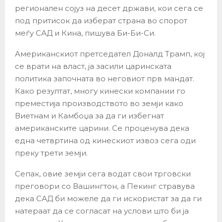
регионален сојуз на десет држави, кои сега се
под притисок да изберат страна во спорот
меѓу САД и Кина, пишува Би-Би-Си.
Американскиот претседател Доналд Трамп, кој
се врати на власт, ја засили царинската
политика започната во неговиот прв мандат.
Како резултат, многу кинески компании го
преместија производството во земји како
Виетнам и Камбоџа за да ги избегнат
американските царини. Се проценува дека
една четвртина од кинескиот извоз сега оди
преку трети земји.
Сепак, овие земји сега водат свои трговски
преговори со Вашингтон, а Пекинг стравува
дека САД би можеле да ги искористат за да ги
натераат да се согласат на услови што би ја