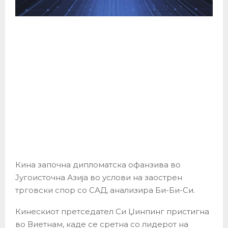
Кина започна дипломатска офанзива во
Југоисточна Азија во услови на заострен
трговски спор со САД, анализира Би-Би-Си.
Кинескиот претседател Си Џинпинг пристигна
во Виетнам, каде се сретна со лидерот на