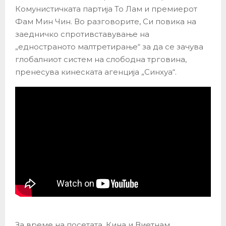
Комунистичката партија То Лам и премиерот
Фам Мин Чин. Во разговорите, Си повика на
заедничко спротивставување на
„едностраното малтретирање“ за да се зачува
глобалниот систем на слободна трговина,
пренесува кинеската агенција „Синхуа“.
За време на посетата, Кина и Виетнам