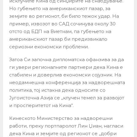
исклучиле Кина од синџирите на снабдување.
Но губењето на американскиот пазар, за
земјите во регионот, би било тежок удар. На
пример, извозот во САД сочинува околу 30
отсто од БДП на Виетнам, па губењето на
американскиот пазар би предизвикало
сериозни економски проблеми.
Затоа Си започна дипломатска офанзива за да
ги увери регионалните партнери дека Кина е
стабилен и доверлив економски сојузник. На
неодамнешна конференција за надворешната
политика, тој истакна дека односите со
Југоисточна Азија се „клучен темел за развојот
и просперитетот на Кина“.
Кинеското Министерство за надворешни
работи, преку портпаролот Лин Џиан, нагласи
дека Кина и земјите од регионот се „добри