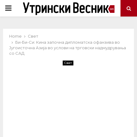
PRIMARY
MENU
Home
Свет
Би-Би-Си: Кина започна дипломатска офанзива во
Југоисточна Азија во услови на трговски надмудрувања
со САД
Свет