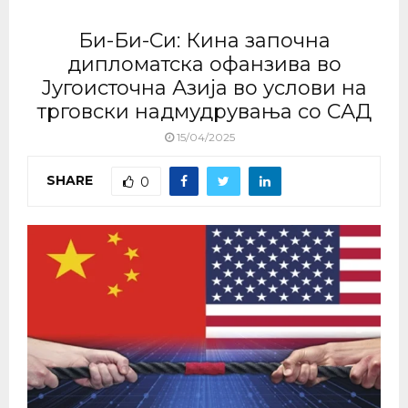
Би-Би-Си: Кина започна
дипломатска офанзива во
Југоисточна Азија во услови на
трговски надмудрувања со САД
15/04/2025
SHARE
0