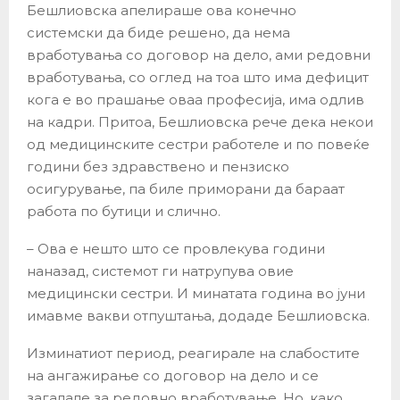
Бешлиовска апелираше ова конечно
системски да биде решено, да нема
вработувања со договор на дело, ами редовни
вработувања, со оглед на тоа што има дефицит
кога е во прашање оваа професија, има одлив
на кадри. Притоа, Бешлиовска рече дека некои
од медицинските сестри работеле и по повеќе
години без здравствено и пензиско
осигурување, па биле приморани да бараат
работа по бутици и слично.
– Ова е нешто што се провлекува години
наназад, системот ги натрупува овие
медицински сестри. И минатата година во јуни
имавме вакви отпуштања, додаде Бешлиовска.
Изминатиот период, реагирале на слабостите
на ангажирање со договор на дело и се
загалале за редовно вработување. Но, како