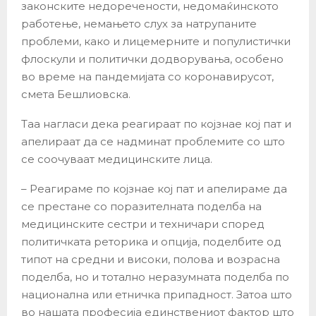
законските недоречености, недомаќинското
работење, немањето слух за натрупаните
проблеми, како и лицемерните и популистички
флоскули и политички додворувања, особено
во време на пандемијата со коронавирусот,
смета Бешлиовска.
Таа нагласи дека реагираат по којзнае кој пат и
апелираат да се надминат проблемите со што
се соочуваат медицинските лица.
– Реагираме по којзнае кој пат и апелираме да
се престане со поразителната поделба на
медицинските сестри и техничари според
политичката реторика и опција, поделбите од
типот на средни и високи, полова и возрасна
поделба, но и тотално неразумната поделба по
национална или етничка припадност. Затоа што
во нашата професија единствениот фактор што