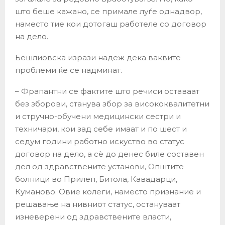
што беше кажано, се примале луѓе однадвор,
наместо тие кои дотогаш работеле со договор
на дело.
Бешлиовска изрази надеж дека ваквите
проблеми ќе се надминат.
– Фрапантни се фактите што речиси оставаат
без зборови, станува збор за висококвалитетни
и стручно-обучени медицински сестри и
техничари, кои зад себе имаат и по шест и
седум години работно искуство во статус
договор на дело, а сѐ до денес биле составен
дел од здравствените установи, Општите
болници во Прилеп, Битола, Кавадарци,
Куманово. Овие колеги, наместо признание и
решавање на нивниот статус, остануваат
изневерени од здравствените власти,