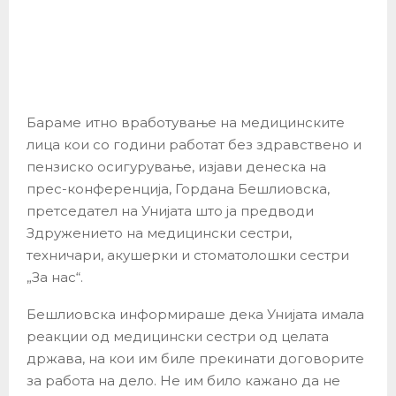
Бараме итно вработување на медицинските
лица кои со години работат без здравствено и
пензиско осигурување, изјави денеска на
прес-конференција, Гордана Бешлиовска,
претседател на Унијата што ја предводи
Здружението на медицински сестри,
техничари, акушерки и стоматолошки сестри
„За нас“.
Бешлиовска информираше дека Унијата имала
реакции од медицински сестри од целата
држава, на кои им биле прекинати договорите
за работа на дело. Не им било кажано да не