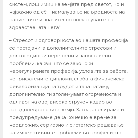
систем, лош имиџ на земјата пред светот, но и
најважно од сѐ – намалување на вредноста на
пациентите и значително поскапување на
здравствената нега“.
– Стресот и одговорноста во нашата професија
се постојани, а дополнителните стресови и
долгогодишни нерешени и запоставени
проблеми, какви што се законски
нерегулираната професија, условите за работа,
неприфатените дипломи, слабата финансиска
ревалоризација на трудот и така натаму,
дополнително ги зголемуваат огорченоста и
одливот на овој високо стручен кадар во
западноевропските земји. Затоа, апелираме и
предупредуваме дека конечно е време за
неодложно, сериозно и системско решавање
на императивните проблеми во професијата