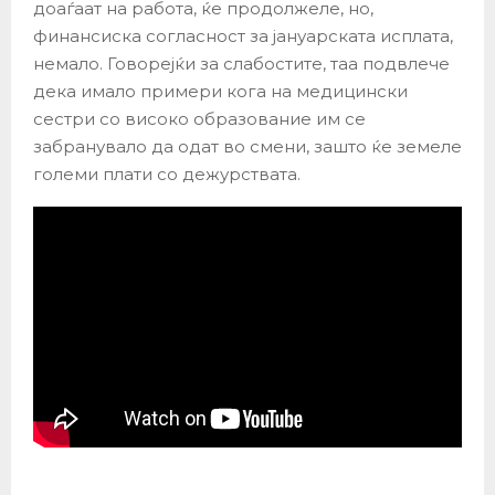
доаѓаат на работа, ќе продолжеле, но,
финансиска согласност за јануарската исплата,
немало. Говорејќи за слабостите, таа подвлече
дека имало примери кога на медицински
сестри со високо образование им се
забранувало да одат во смени, зашто ќе земеле
големи плати со дежурствата.