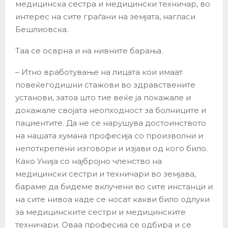
медицинска сестра и медицински техничар, во
интерес на сите граѓани на земјата, нагласи
Бешлиовска.
Таа се осврна и на нивните барања.
– Итно вработување на лицата кои имаат
повеќегодишни стажови во здравствените
установи, затоа што тие веќе ја покажале и
докажале својата неопходност за болниците и
пациентите. Да не се нарушува достоинството
на нашата хумана професија со произволни и
непоткрепени изговори и изјави од кого било.
Како Унија со најбројно членство на
медицински сестри и техничари во земјава,
бараме да бидеме вклучени во сите инстанци и
на сите нивоа каде се носат какви било одлуки
за медицинските сестри и медицинските
техничари. Оваа професија се одбира и се