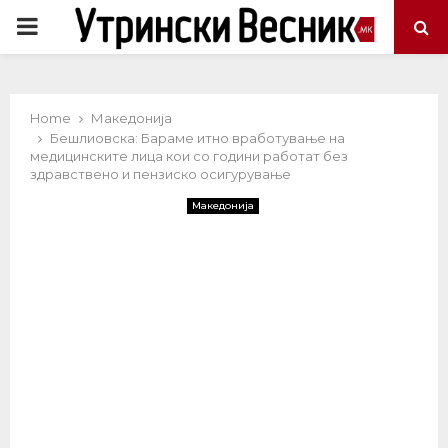
PRIMARY
MENU
Home
Македонија
Бешлиовска: Бараме итно вработување на
медицинските лица кои со години работат без
здравствено и пензиско осигурување
Македонија