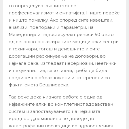
го определува квалитетот се
професионализмот и емпатијата. Ништо повеќе
и ништо помалку. Ако според сите извештаи,
анализи, препораки и параметри, на
Македонија ѝ недостасуваат речиси 50 отсто
од сегашно-ангажираните медицински сестри
и техничари, тогаш и денешните и сите
досегашни раскинувања на договори, во
најмала рака, изгледаат несериозни, неетички
и нехумани. Тие, како такви, треба да бидат
поединечно образложени и поткрепени со
факти, смета Бешлиовска.
Таа рече дека нивната работа е една од
најважните алки во комплетниот здравствен
систем и запоставувањето на нејзината
вредност, „неминовно ќе доведе до
катастрофални последици во здравствениот