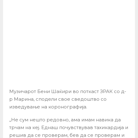
Музичарот Бени Шаќири во поткаст ЗРАК со д-
р Марина, сподели свое сведоштво со
изведување на коронографија.
„Не сум нешто редовно, ама имам навика да
трчам на кеј. Еднаш почувствував тахикардија и
решив да се проверам, бев да се проверам и