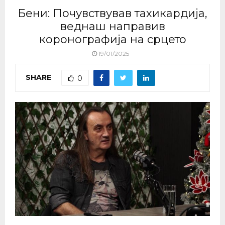
Бени: Почувствував тахикардија,
веднаш направив
коронографија на срцето
19/01/2025
SHARE
0