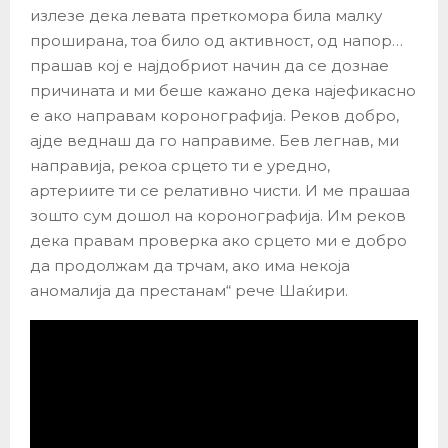
излезе дека левата преткомора била малку
проширана, тоа било од активност, од напор…
прашав кој е најдобриот начин да се дознае
причината и ми беше кажано дека најефикасно
е ако направам коронографија. Реков добро,
ајде веднаш да го направиме. Бев легнав, ми
направија, рекоа срцето ти е уредно,
артериите ти се релативно чисти. И ме прашаа
зошто сум дошол на коронографија. Им реков
дека правам проверка ако срцето ми е добро
да продолжам да трчам, ако има некоја
аномалија да престанам“ рече Шаќири.