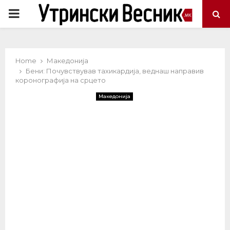
PRIMARY
MENU
Home
Македонија
Бени: Почувствував тахикардија, веднаш направив
коронографија на срцето
Македонија