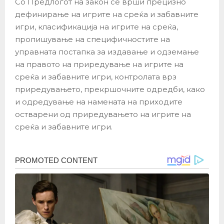
Со Предлогот на закон се врши прецизно
дефинирање на игрите на среќа и забавните
игри, класификација на игрите на среќа,
пропишување на специфичностите на
управната постапка за издавање и одземање
на правото на приредување на игрите на
среќа и забавните игри, контролата врз
приредувањето, прекршочните одредби, како
и одредување на намената на приходите
остварени од приредувањето на игрите на
среќа и забавните игри.