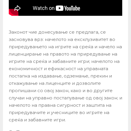
Законот чие донесување се предлага, се
засновува врз: начелото на ексклузивитет во
приредувањето на игрите на среќа и начело на
лиценцирање на правото на приредување на
игрите на среќа и забавните игри; начелото на
економичност и ефикасност на управната
постапка на издавање, одземање, прекин и
откажување на лиценците и дозволите
пропишани со овој закон, како и во другите
случаи на управно постапување од овој закон; и
начелото на правна сигурност и заштита на
приредувачите и учесниците во игрите на
среќа и забавните игри.