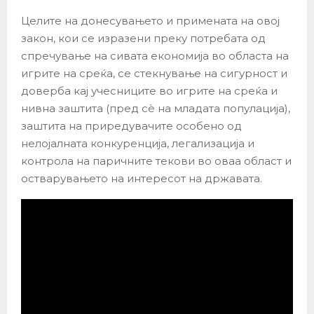
Целите на донесувањето и примената на овој
закон, кои се изразени преку потребата од
спречување на сивата економија во областа на
игрите на среќа, се стекнување на сигурност и
доверба кај учесниците во игрите на среќа и
нивна заштита (пред сè на младата популација),
заштита на приредувачите особено од
нелојалната конкуренција, легализација и
контрола на паричните текови во оваа област и
остварувањето на интересот на државата.