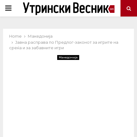
PRIMARY
MENU
Home
Македонија
Јавна расправа по Предлог-законот за игрите на
среќа и за забавните игри
Македонија