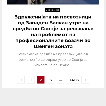
Економија
Здруженијата на превозници
од Западен Балкан утре на
средба во Скопје за решавање
на проблемот на
професионалните возачи во
Шенген зоната
Регионална средба на превозниците од
регионов ќе се одржи утре во Скопје за
изнаоѓање решение...
Posts
1
2
3
…
18.483
pagination