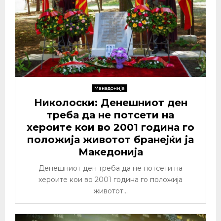
Македонија
Николоски: Денешниот ден
треба да не потсети на
хероите кои во 2001 година го
положија животот бранејќи ја
Македонија
Денешниот ден треба да не потсети на
хероите кои во 2001 година го положија
животот...