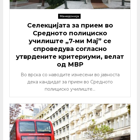
Македонија
Селекцијата за прием во
Средното полициско
училиште „7-ми Мај” се
спроведува согласно
утврдените критериуми, велат
од МВР
Во врска со наводите изнесени во јавноста
дека кандидат за прием во Средното
полициско училиште...