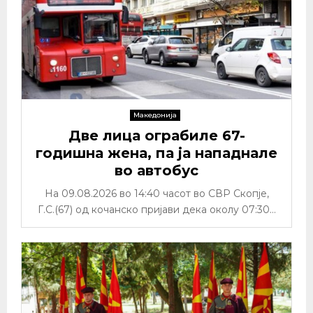
Македонија
Две лица ограбиле 67-
годишна жена, па ја нападнале
во автобус
На 09.08.2026 во 14:40 часот во СВР Скопје,
Г.С.(67) од кочанско пријави дека околу 07:30...