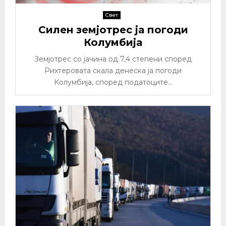
Свет
Силен земјотрес ја погоди
Колумбија
Земјотрес со јачина од 7,4 степени според
Рихтеровата скала денеска ја погоди
Колумбија, според податоците...