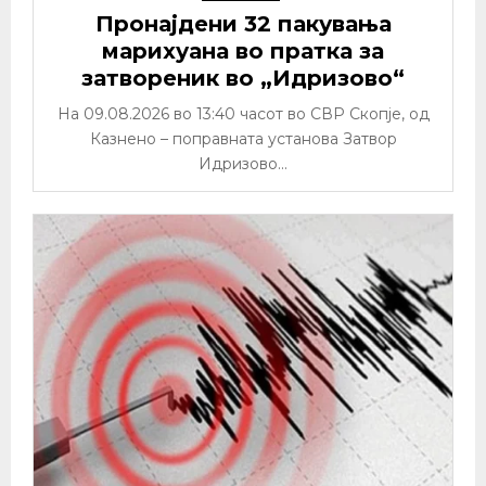
Пронајдени 32 пакувања
марихуана во пратка за
затвореник во „Идризово“
На 09.08.2026 во 13:40 часот во СВР Скопје, од
Казнено – поправната установа Затвор
Идризово...