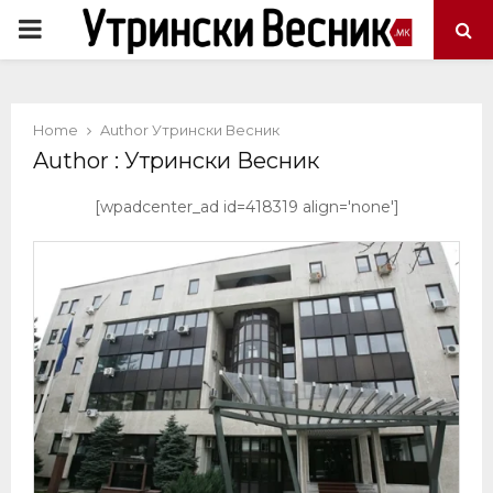
PRIMARY
MENU
Home
Author
Утрински Весник
Author :
Утрински Весник
[wpadcenter_ad id=418319 align='none']