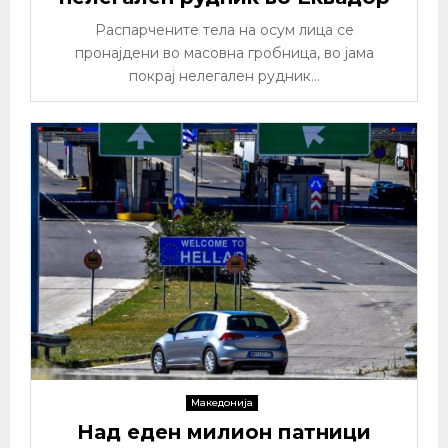
Распарчените тела на осум лица се
пронајдени во масовна гробница, во јама
покрај нелегален рудник...
Македонија
Над еден милион патници