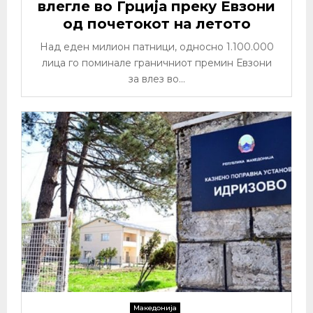
влегле во Грција преку Евзони
од почетокот на летото
Над еден милион патници, односно 1.100.000
лица го поминале граничниот премин Евзони
за влез во...
Македонија