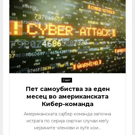
Свет
Пет самоубиства за еден
месец во американската
Кибер-команда
Американската сајбер команда започна
истрага по серија смртни случаи меѓу
нејзините членови и луѓе кои...