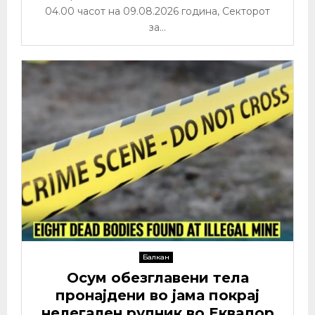
04.00 часот на 09.08.2026 година, Секторот
за...
Балкан
Осум обезглавени тела
пронајдени во јама покрај
нелегален рудник во Еквадор