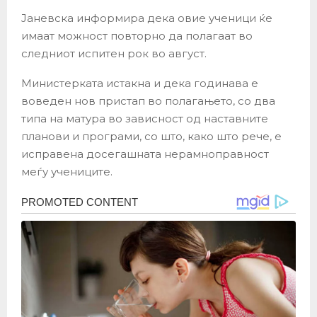
Јаневска информира дека овие ученици ќе
имаат можност повторно да полагаат во
следниот испитен рок во август.
Министерката истакна и дека годинава е
воведен нов пристап во полагањето, со два
типа на матура во зависност од наставните
планови и програми, со што, како што рече, е
исправена досегашната нерамноправност
меѓу учениците.