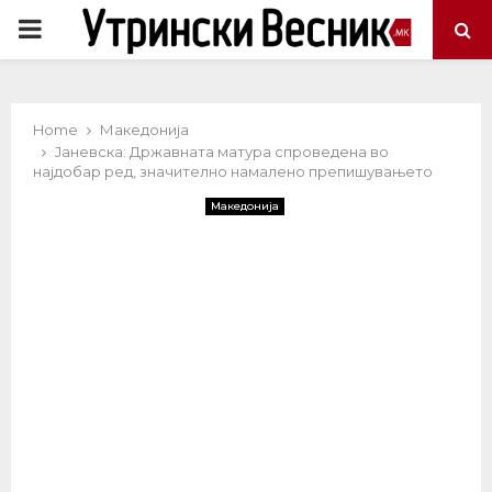
PRIMARY
MENU
Home
Македонија
Јаневска: Државната матура спроведена во
најдобар ред, значително намалено препишувањето
Македонија