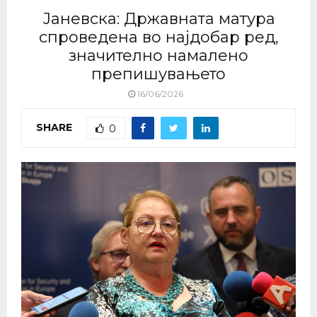
Јаневска: Државната матура
спроведена во најдобар ред,
значително намалено
препишувањето
16/06/2026
SHARE
0