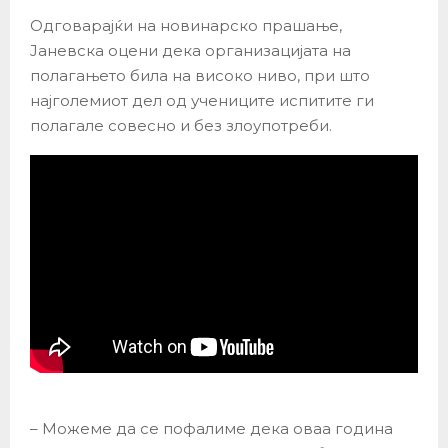
Одговарајќи на новинарско прашање,
Јаневска оцени дека организацијата на
полагањето била на високо ниво, при што
најголемиот дел од учениците испитите ги
полагале совесно и без злоупотреби.
– Можеме да се пофалиме дека оваа година