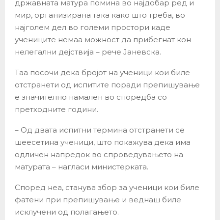
државната матура помина во најдобар ред и
мир, организирана така како што треба, во
најголем дел во големи простори каде
учениците немаа можност да прибегнат кон
нелегални дејствија – рече Јаневска.
Таа посочи дека бројот на ученици кои биле
отстранети од испитите поради препишување
е значително намален во споредба со
претходните години.
– Од двата испитни термина отстранети се
шеесетина ученици, што покажува дека има
одличен напредок во спроведувањето на
матурата – нагласи министерката.
Според неа, станува збор за ученици кои биле
фатени при препишување и веднаш биле
исклучени од полагањето.