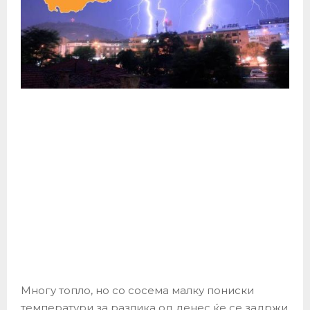
Многу топло, но со сосема малку пониски
температури за разлика од денес ќе се задржи