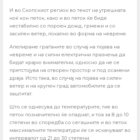
И во Скопскиот регион во текот на утрешната
ноќ кон петок, како и во петок ќе биде
нестабилно со пороен дожд, грмежи и со
засилен ветер, локално во форма на невреме.
Апелираме граѓаните во случај на појава на
невреме и на силни електрични празнења да
бидат крајно внимателни, односно да не се
претстојува на отворен простор и под осамени
дрвја. Исто така, во случај на појава на силен
ветер и на крупен град автомобилите да се
заштитат.
Што се однесува до температурите, тие во
петок позначително ќе опаднат, и тоа за 8 до 10
степени во споредба со сегашните и во петок
максималните температури ќе се искачуваат во
интервалот од 21 до 30 степени.