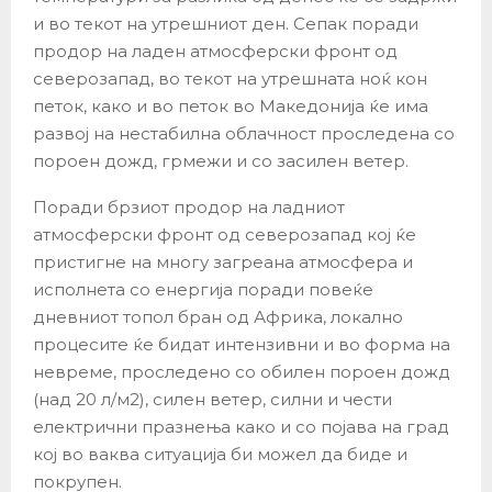
и во текот на утрешниот ден. Сепак поради
продор на ладен атмосферски фронт од
северозапад, во текот на утрешната ноќ кон
петок, како и во петок во Македонија ќе има
развој на нестабилна облачност проследена со
пороен дожд, грмежи и со засилен ветер.
Поради брзиот продор на ладниот
атмосферски фронт од северозапад кој ќе
пристигне на многу загреана атмосфера и
исполнета со енергија поради повеќе
дневниот топол бран од Африка, локално
процесите ќе бидат интензивни и во форма на
невреме, проследено со обилен пороен дожд
(над 20 л/м2), силен ветер, силни и чести
електрични празнења како и со појава на град
кој во ваква ситуација би можел да биде и
покрупен.