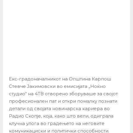
Екс-градоначалникот на Општина Карпош
Стевче Јакимовски во емисијата „Ноќно
студио“ на 4ТВ отворено зборуваше за својот
професионален пат и откри помалку познати
детали од својата новинарска кариера во
Радио Скопје, која, како што вели, одиграла
клучна улога во градењето на неговите
комуникациски и политички способности.