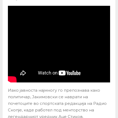
Иако јавноста најмногу го препознава како
политичар, Јакимовски се наврати на
почетоците во спортската редакција на Радио
Скопје, каде работел под менторство на
легендарниот уредник Аце Стиков.