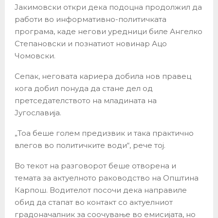
Јакимовски откри дека подоцна продолжил да
работи во информативно-политичката
програма, каде негови уредници биле Ангелко
Степановски и познатиот новинар Ацо
Чомовски.
Сепак, неговата кариера добила нов правец
кога добил понуда да стане дел од
претседателството на младината на
Југославија.
„Тоа беше голем предизвик и така практично
влегов во политичките води“, рече тој.
Во текот на разговорот беше отворена и
темата за актуелното раководство на Општина
Карпош. Водителот посочи дека направиле
обид да стапат во контакт со актуелниот
градоначалник за соочување во емисијата, но