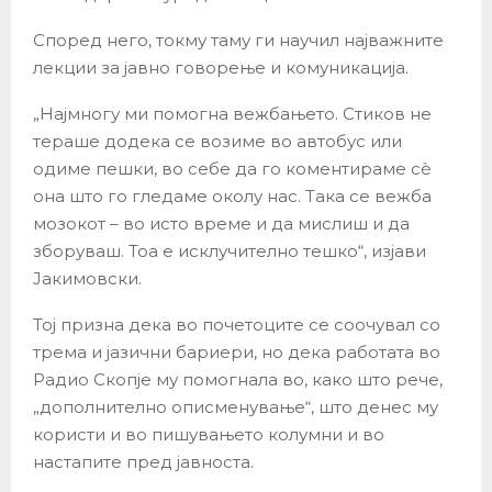
Според него, токму таму ги научил најважните
лекции за јавно говорење и комуникација.
„Најмногу ми помогна вежбањето. Стиков не
тераше додека се возиме во автобус или
одиме пешки, во себе да го коментираме сè
она што го гледаме околу нас. Така се вежба
мозокот – во исто време и да мислиш и да
зборуваш. Тоа е исклучително тешко“, изјави
Јакимовски.
Тој призна дека во почетоците се соочувал со
трема и јазични бариери, но дека работата во
Радио Скопје му помогнала во, како што рече,
„дополнително описменување“, што денес му
користи и во пишувањето колумни и во
настапите пред јавноста.