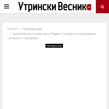
PRIMARY
MENU
Home
Македонија
Јакимовски откри како Радио Скопје го направило
„опасен“ говорник
Македонија