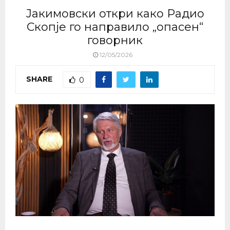
Јакимовски откри како Радио
Скопје го направило „опасен“
говорник
12/05/2026
SHARE
0