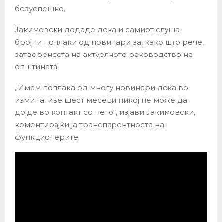
безуспешно.
Јакимовски додаде дека и самиот слуша
бројни поплаки од новинари за, како што рече,
затвореноста на актуелното раководство на
општината.
„Имам поплака од многу новинари дека во
изминативе шест месеци никој не може да
дојде во контакт со него“, изјави Јакимовски,
коментирајќи ја транспарентноста на
функционерите.