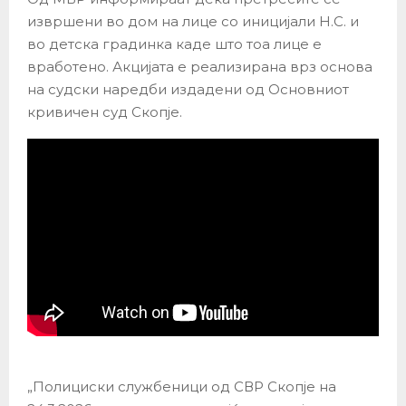
извршени во дом на лице со иницијали Н.С. и
во детска градинка каде што тоа лице е
вработено. Акцијата е реализирана врз основа
на судски наредби издадени од Основниот
кривичен суд Скопје.
„Полициски службеници од СВР Скопје на