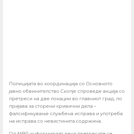
Полицијата во координација со Основното
јавно обвинителство Скопје спроведе акција со
претреси на две локации во главниот град, по
пријава за сторени кривични дела –
фалсификување службена исправа и употреба
на исправа со невистинита содржина.
Од МВР информираат дека претресите се