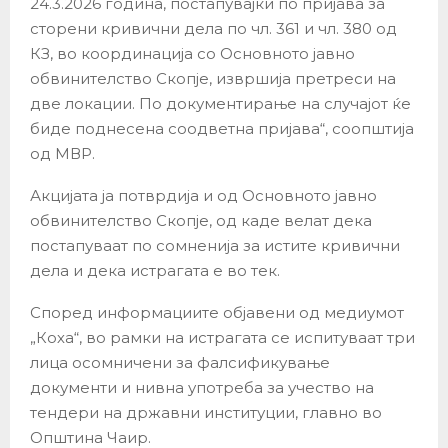
24.3.2026 година, постапувајќи по пријава за
сторени кривични дела по чл. 361 и чл. 380 од
КЗ, во координација со Основното јавно
обвинителство Скопје, извршија претреси на
две локации. По документирање на случајот ќе
биде поднесена соодветна пријава“, соопштија
од МВР.
Акцијата ја потврдија и од Основното јавно
обвинителство Скопје, од каде велат дека
постапуваат по сомненија за истите кривични
дела и дека истрагата е во тек.
Според информациите објавени од медиумот
„Коха“, во рамки на истрагата се испитуваат три
лица осомничени за фалсификување
документи и нивна употреба за учество на
тендери на државни институции, главно во
Општина Чаир.