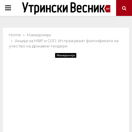
PRIMARY
MENU
Home
Македонија
Акција на МВР и ОЈО: Истражуваат фалсификати за
учество на државни тендери
Македонија