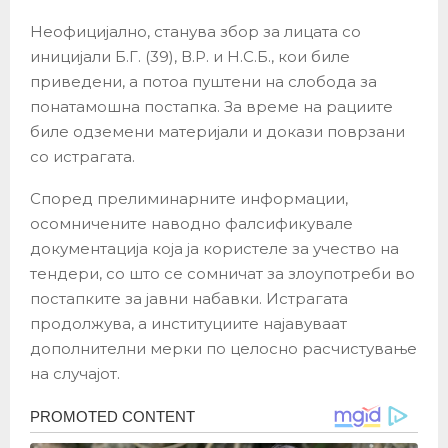
Неофицијално, станува збор за лицата со
иницијали Б.Г. (39), В.Р. и Н.С.Б., кои биле
приведени, а потоа пуштени на слобода за
понатамошна постапка. За време на рациите
биле одземени материјали и докази поврзани
со истрагата.
Според прелиминарните информации,
осомничените наводно фалсификувале
документација која ја користеле за учество на
тендери, со што се сомничат за злоупотреби во
постапките за јавни набавки. Истрагата
продолжува, а институциите најавуваат
дополнителни мерки по целосно расчистување
на случајот.