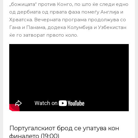
„божицата“ против Конго, по што ќе следи едно
од дербиата од првата фаза помеѓу Англија и
Хрватска. Вечерната програма продолжува со
Гана и Панама, додека Колумбија и Узбекистан
ќе го затворат првото коло.
Португалскиот брод се упатува кон
финалето (19:00)