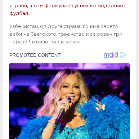
играчи, што е формула за успех во модерниот
фудбал.
Узбекистан, од друга страна, го има своето
деби на Светското првенство и сè освен три
порази би било голем успех.