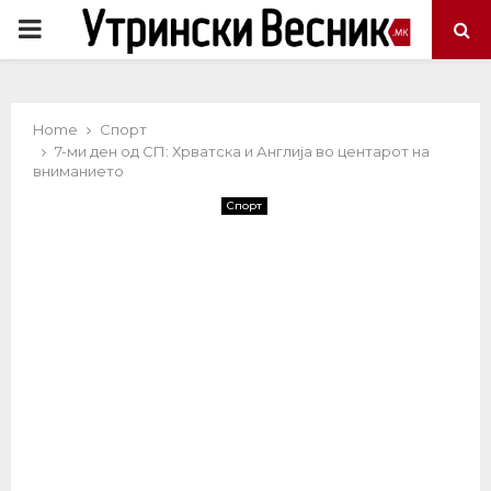
PRIMARY
MENU
Home
Спорт
7-ми ден од СП: Хрватска и Англија во центарот на
вниманието
Спорт