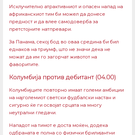
Исклучително атрактивниот и опасен напад на
африканскиот тим би можел да донесе
предност и да влее самодоверба за
претстојните натпревари.
За Панама, секој бод во оваа средина би бил
еднаков на триумф, што не значи дека не
можат да им го загорчат животот на
фаворитите.
Колумбија против дебитант (04.00)
Колумбијците повторно имаат големи амбиции
на најголемиот светски фудбалски настан и
сигурно ќе ги освојат срцата на многу
неутрални гледачи.
Нападот на тимот е доста моќен, додека
одбраната е полна со физички брилијантни