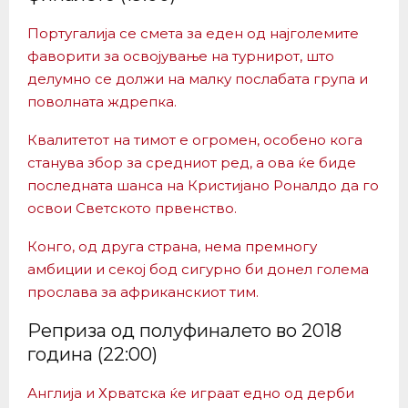
Португалија се смета за еден од најголемите
фаворити за освојување на турнирот, што
делумно се должи на малку послабата група и
поволната ждрепка.
Квалитетот на тимот е огромен, особено кога
станува збор за средниот ред, а ова ќе биде
последната шанса на Кристијано Роналдо да го
освои Светското првенство.
Конго, од друга страна, нема премногу
амбиции и секој бод сигурно би донел голема
прослава за африканскиот тим.
Реприза од полуфиналето во 2018
година (22:00)
Англија и Хрватска ќе играат едно од дерби