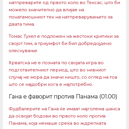
натпреварите од првото коло во Тексас, што би
можело значително да влијае на
понатамошниот тек на натпреварувањето за
двата тима.
Томас Тухел е подложен на жестоки критики за
својот тим, а триумфот би бил добредојдено
олеснување.
Хрватска не е позната по својата игра во
подготвителниот период, што во нивниот
случај не мора да значи ништо, со оглед на тоа
што се најдобри кога е најпотребно.
Гана е фаворит против Панама (01.00)
Фудбалерите на Гана ќе имаат најголема шанса
да освојат бодови во првото коло против
Панама, која немаше среќа во ждрепката.