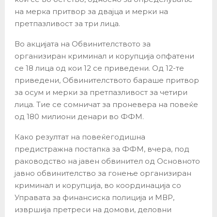
на мерка притвор за двајца и мерки на
претпазливост за три лица.
Во акцијата на Обвинителството за
организиран криминал и корупција опфатени
се 18 лица од кои 12 се приведени. Од 12-те
приведени, Обвинителството бараше притвор
за осум и мерки за претпазливост за четири
лица. Тие се сомничат за проневера на повеќе
од 180 милиони денари во ФФМ.
Како резултат на повеќегодишна
предистражна постапка за ФФМ, вчера, под
раководство на јавен обвинител од Основното
јавно обвинителство за гонење организиран
криминал и корупција, во координација со
Управата за финансиска полиција и МВР,
извршија претреси на домови, деловни