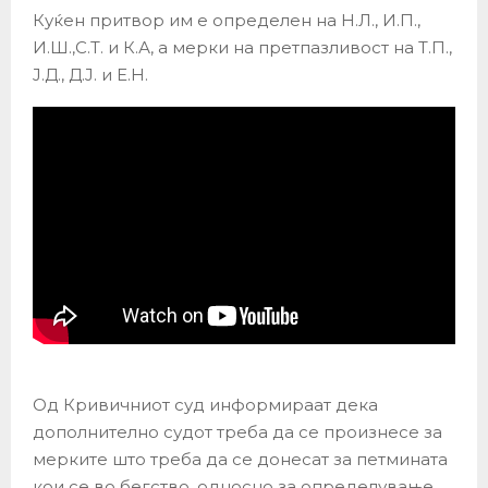
Куќен притвор им е определен на Н.Л., И.П.,
И.Ш.,С.Т. и К.А, а мерки на претпазливост на Т.П.,
Ј.Д., Д.Ј. и Е.Н.
Од Кривичниот суд информираат дека
дополнително судот треба да се произнесе за
мерките што треба да се донесат за петмината
кои се во бегство, односно за определување