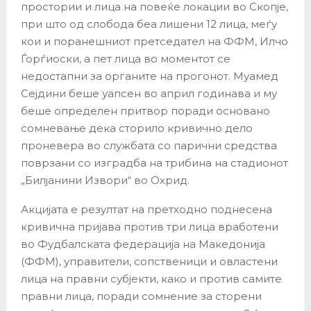
простории и лица на повеќе локации во Скопје,
при што од слобода беа лишени 12 лица, меѓу
кои и поранешниот претседател на ФФМ, Илчо
Ѓорѓиоски, а пет лица во моментот се
недостапни за органите на прогонот. Муамед
Сејдини беше уапсен во април годинава и му
беше определен притвор поради основано
сомневање дека сторило кривично дело
проневера во службата со парични средства
поврзани со изградба на трибина на стадионот
„Билјанини Извори“ во Охрид.
Акцијата е резултат на претходно поднесена
кривична пријава против три лица вработени
во Фудбалската федерација на Македонија
(ФФМ), управители, сопственици и овластени
лица на правни субјекти, како и против самите
правни лица, поради сомнение за сторени