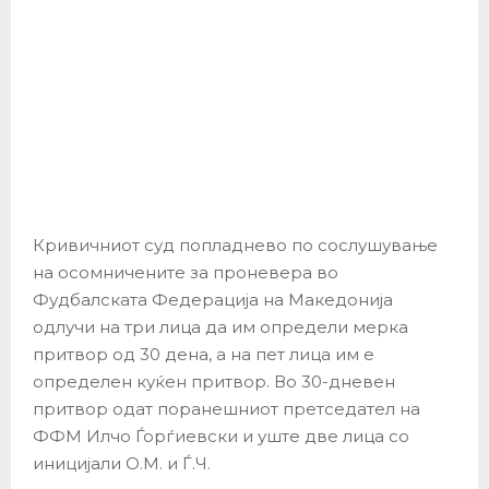
Кривичниот суд попладнево по сослушување
на осомничените за проневера во
Фудбалската Федерација на Македонија
одлучи на три лица да им определи мерка
притвор од 30 дена, а на пет лица им е
определен куќен притвор. Во 30-дневен
притвор одат поранешниот претседател на
ФФМ Илчо Ѓорѓиевски и уште две лица со
иницијали О.М. и Ѓ.Ч.