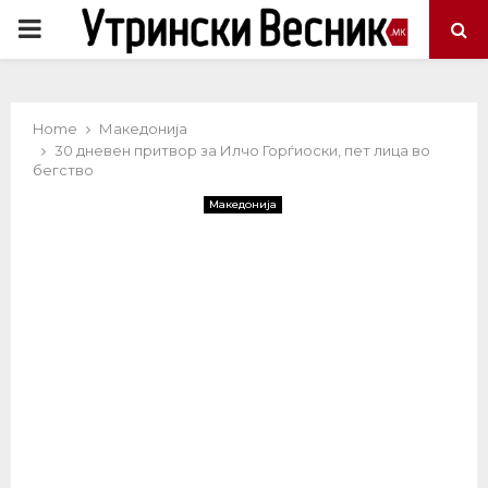
PRIMARY
MENU
Home
Македонија
30 дневен притвор за Илчо Горѓиоски, пет лица во
бегство
Македонија