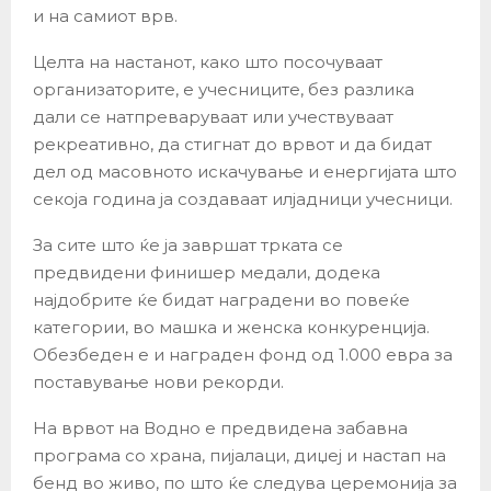
и на самиот врв.
Целта на настанот, како што посочуваат
организаторите, е учесниците, без разлика
дали се натпреваруваат или учествуваат
рекреативно, да стигнат до врвот и да бидат
дел од масовното искачување и енергијата што
секоја година ја создаваат илјадници учесници.
За сите што ќе ја завршат трката се
предвидени финишер медали, додека
најдобрите ќе бидат наградени во повеќе
категории, во машка и женска конкуренција.
Обезбеден е и награден фонд од 1.000 евра за
поставување нови рекорди.
На врвот на Водно е предвидена забавна
програма со храна, пијалаци, диџеј и настап на
бенд во живо, по што ќе следува церемонија за