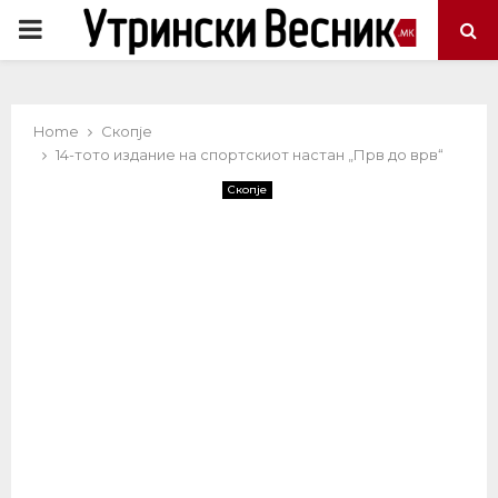
PRIMARY
MENU
Home
Скопје
14-тото издание на спортскиот настан „Прв до врв“
Скопје