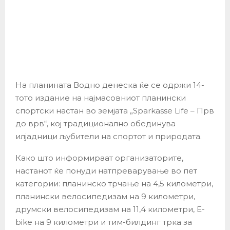
На планината Водно денеска ќе се одржи 14-
тото издание на најмасовниот планински
спортски настан во земјата „Sparkasse Life – Прв
до врв“, кој традиционално обединува
илјадници љубители на спортот и природата.
Како што информираат организаторите,
настанот ќе понуди натпреварување во пет
категории: планинско трчање на 4,5 километри,
планински велосипедизам на 9 километри,
друмски велосипедизам на 11,4 километри, Е-
bike на 9 километри и тим-билдинг трка за