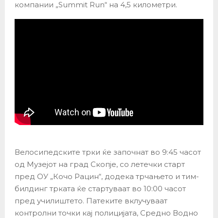
компании „Summit Run“ на 4,5 километри.
Велосипедските трки ќе започнат во 9:45 часот
од Музејот на град Скопје, со летечки старт
пред ОУ „Кочо Рацин“, додека трчањето и тим-
билдинг трката ќе стартуваат во 10:00 часот
пред училиштето. Патеките вклучуваат
контролни точки кај полицијата, Средно Водно