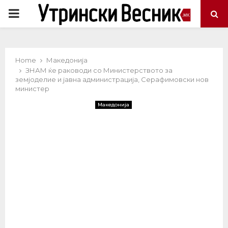
PRIMARY
MENU
Home
Македонија
ЗНАМ ќе раководи со Министерството за
земјоделие и јавна администрација, Серафимовски нов
министер
Македонија