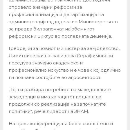
спровело значајни реформи за
професионализација и департизација на
администрацијата, додека во Министерството
за правда бил започнат најобемниот
реформски циклус во последната деценија.
Говорејќи за новиот министер за земјоделство,
Димитриевски нагласи дека Серафимовски
поседува значајно академско и
професионално искуство и е човек кој одлично
ги познава состојбите во агросекторот.
„Тој ги разбира потребите на македонските
земјоделци и има капацитет веднаш да
продолжи со реализација на започнатите
политики“, рече лидерот на ЗНАМ.
На прес-конференцијата беше соопштено и