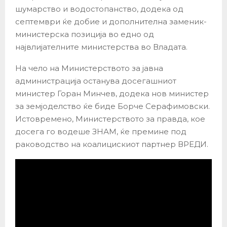
шумарство и водостопанство, додека од
септември ќе добие и дополнителна заменик-
министерска позиција во едно од
највлијателните министерства во Владата.
На чело на Министерството за јавна
администрација останува досегашниот
министер Горан Минчев, додека нов министер
за земјоделство ќе биде Борче Серафимовски.
Истовремено, Министерството за правда, кое
досега го водеше ЗНАМ, ќе премине под
раководство на коалицискиот партнер ВРЕДИ.