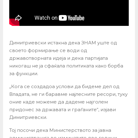
Димитриевски истакна дека ЗНАМ уште од
своето формирање се води од
државотворната идеја и дека партијата
никогаш не ја сфаќала политиката како борба
за функции.
„Кога се создадоа услови да бидеме дел од
Владата, не ги баравме најлесните ресори, туку
оние каде можеме да дадеме најголем
придонес за државата и граѓаните“, изјави
Димитриевски.
Тој посочи дека Министерството за јавна
администрација во изминатите две години