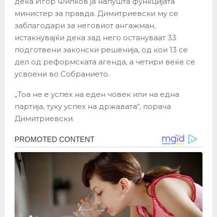
дека Игор Филков ја напушта функцијата
министер за правда. Димитриевски му се
заблагодари за неговиот ангажман,
истакнувајќи дека зад него остануваат 33
подготвени законски решенија, од кои 13 се
дел од реформската агенда, а четири веќе се
усвоени во Собранието.
„Тоа не е успех на еден човек или на една
партија, туку успех на државата“, порача
Димитриевски.