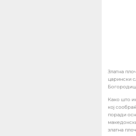
Златна пло
царински с
Богородиц
Како што и
кој сообраќ
поради осн
македонски
златна плоч