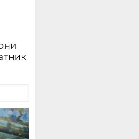
иони
атник