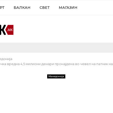
РТ
БАЛКАН
СВЕТ
МАГАЗИН
едонија
чка вредна 4,5 милиони денари пронајдена во чевел на патник на
Македонија