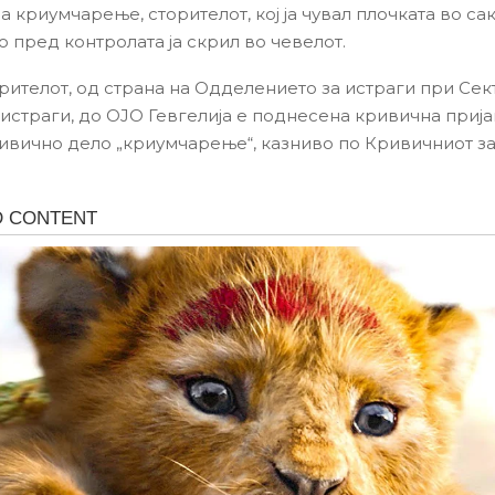
а криумчарење, сторителот, кој ја чувал плочката во сак
 пред контролата ја скрил во чевелот.
рителот, од страна на Одделението за истраги при Сек
 истраги, до ОЈО Гевгелија е поднесена кривична прија
ивично дело „криумчарење“, казниво по Кривичниот за