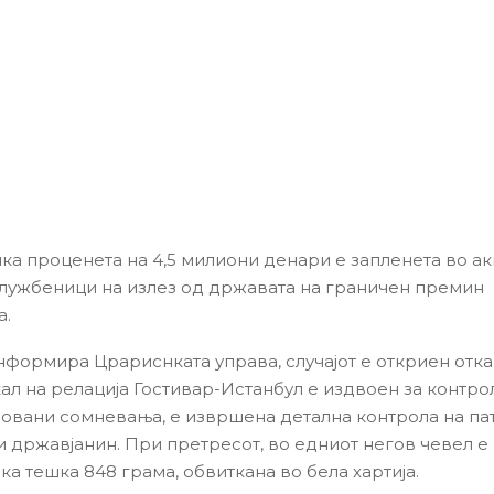
чка проценета на 4,5 милиони денари е запленета во ак
лужбеници на излез од државата на граничен премин
а.
нформира Црариснката управа, случајот е откриен отка
ал на релација Гостивар-Истанбул е издвоен за контрол
овани сомневања, е извршена детална контрола на пат
 државјанин. При претресот, во едниот негов чевел е
ка тешка 848 грама, обвиткана во бела хартија.