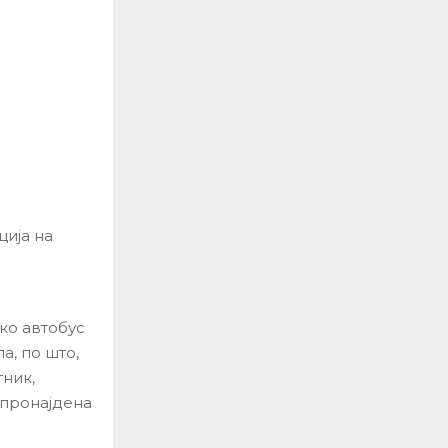
ција на
ко автобус
а, по што,
ник,
 пронајдена