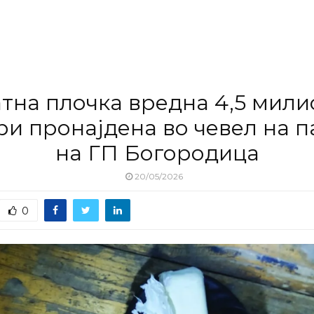
тна плочка вредна 4,5 мил
ри пронајдена во чевел на п
на ГП Богородица
20/05/2026
0