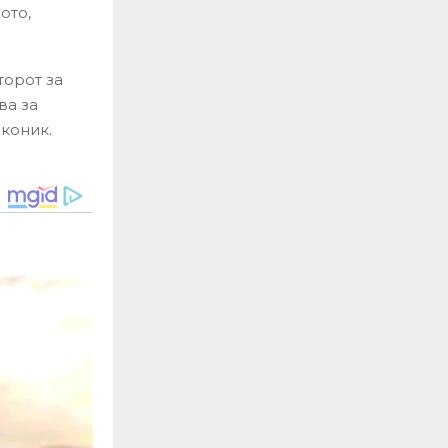
ото,
торот за
ва за
коник.