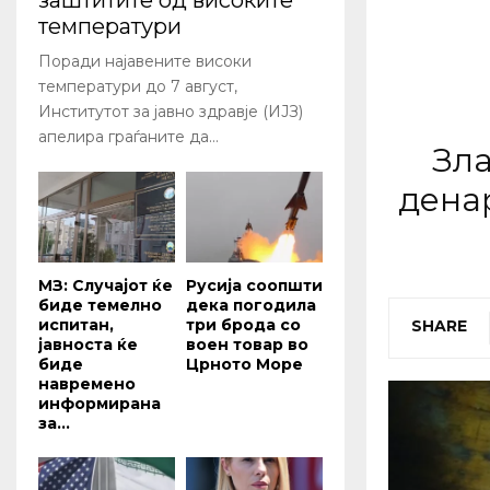
заштитите од високите
температури
Поради најавените високи
температури до 7 август,
Институтот за јавно здравје (ИЈЗ)
апелира граѓаните да...
Зла
дена
МЗ: Случајот ќе
Русија соопшти
биде темелно
дека погодила
испитан,
три брода со
SHARE
јавноста ќе
воен товар во
биде
Црното Море
навремено
информирана
за...