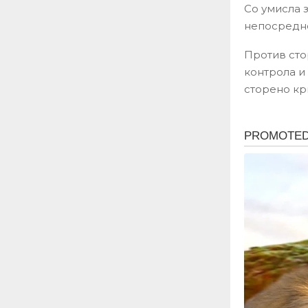
Со умисла з
непосредно
Против сто
контрола и
сторено кр