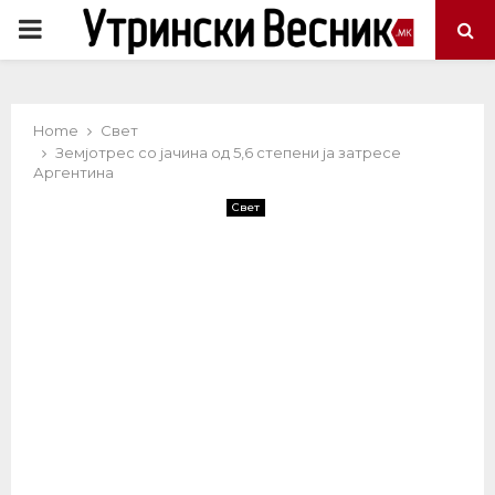
PRIMARY
MENU
Home
Свет
Земјотрес со јачина од 5,6 степени ја затресе
Аргентина
Свет