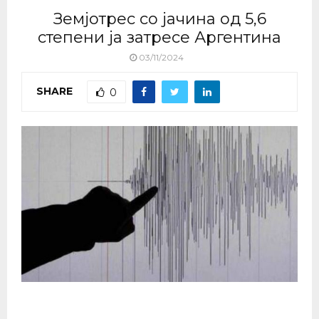
Земјотрес со јачина од 5,6
степени ја затресе Аргентина
03/11/2024
SHARE
0