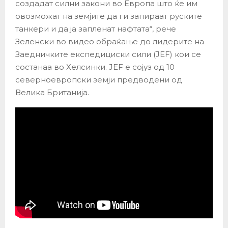
создадат силни закони во Европа што ќе им
овозможат на земјите да ги запираат руските
танкери и да ја запленат нафтата“, рече
Зеленски во видео обраќање до лидерите на
Заедничките експедициски сили (JEF) кои се
состанаа во Хелсинки. JEF е сојуз од 10
северноевропски земји предводени од
Велика Британија.