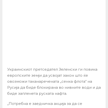
Украинскиот претседател Зеленски ги повика
европските земји да усвојат закон што ќе
овозможи таканаречената „сенка флота“ на
Русија да биде блокирана во нивните води и да
биде запленета руската нафта.
„Потребна е заедничка акција за да се