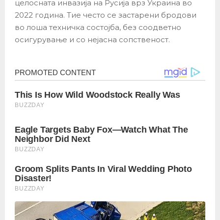
целосната инвазија на Русија врз Украина во
2022 година. Тие често се застарени бродови
во лоша техничка состојба, без соодветно
осигурување и со нејасна сопственост.