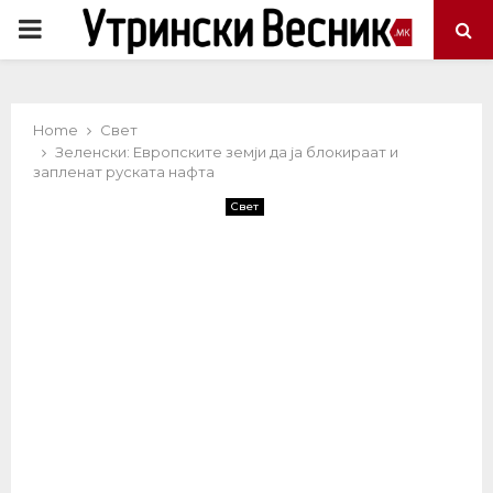
PRIMARY
MENU
Home
Свет
Зеленски: Европските земји да ја блокираат и
запленат руската нафта
Свет