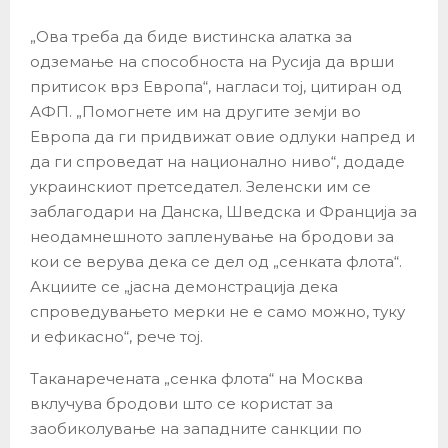
„Ова треба да биде вистинска алатка за
одземање на способноста на Русија да врши
притисок врз Европа“, нагласи тој, цитиран од
АФП. „Помогнете им на другите земји во
Европа да ги придвижат овие одлуки напред и
да ги спроведат на национално ниво“, додаде
украинскиот претседател. Зеленски им се
заблагодари на Данска, Шведска и Франција за
неодамнешното запленување на бродови за
кои се верува дека се дел од „сенката флота“.
Акциите се „јасна демонстрација дека
спроведувањето мерки не е само можно, туку
и ефикасно“, рече тој.
Таканаречената „сенка флота“ на Москва
вклучува бродови што се користат за
заобиколување на западните санкции по