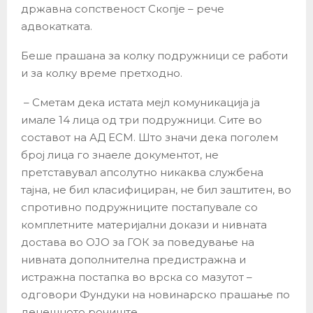
државна сопственост Скопје – рече
адвокатката.
Беше прашана за колку подружници се работи
и за колку време претходно.
​ – Сметам дека истата мејл комуникација ја
имале 14 лица од три подружници. Сите во
составот на АД ЕСМ. Што значи дека поголем
број лица го знаеле документот, не
претставувал апсолутно никаква службена
тајна, не бил класифициран, не бил заштитен, во
спротивно подружниците постапувале со
комплетните материјални докази и нивната
достава во ОЈО за ГОК за поведување на
нивната дополнителна предистражна и
истражна постапка во врска со мазутот –
одговори Фундуки на новинарско прашање по
денешното рочиште.