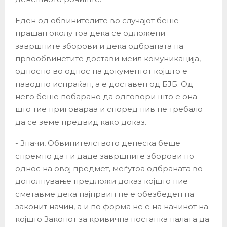
Еден од обвинителите во случајот беше
прашан околу тоа дека се одложени
завршните зборови и дека одбраната на
првообвинетите достави меил комуникација,
односно во однос на документот којшто е
наводно испраќан, а е доставен од БЈБ. Од
него беше побарано да одговори што е она
што тие приговараа и според нив не требало
да се земе предвид како доказ.
​- Значи, Обвинителството денеска беше
спремно да ги даде завршните зборови по
однос на овој предмет, меѓутоа одбраната во
дополнување предложи доказ којшто ние
сметавме дека најпрвин не е обезбеден на
законит начин, а и по форма не е на начинот на
којшто Законот за кривична постапка налага да