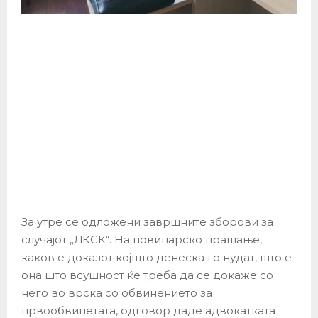
За утре се одложени завршните зборови за
случајот „ДКСК“. На новинарско прашање,
каков е доказот којшто денеска го нудат, што е
она што всушност ќе треба да се докаже со
него во врска со обвинението за
првообвинетата, одговор даде адвокатката