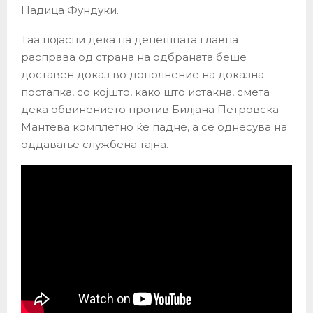
Надица Фундуки.
Таа појасни дека на денешната главна
расправа од страна на одбраната беше
доставен доказ во дополнение на доказна
постапка, со којшто, како што истакна, смета
дека обвинението против Билјана Петровска
Мантева комплетно ќе падне, а се однесува на
оддавање службена тајна.