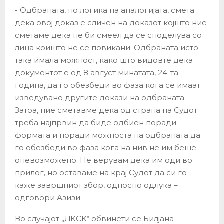
​- Одбраната, по логика на аналогијата, смета
дека овој доказ е сличен на доказот којшто ние
сметаме дека не би смеел да се споделува со
лица коишто не се повикани. Одбраната исто
така имала можност, како што видовте дека
документот е од 8 август минатата, 24-та
година, да го обезбеди во фаза кога се имаат
изведувано другите докази на одбраната.
Затоа, ние сметавме дека од страна на Судот
треба најпрвин да биде одбиен поради
формата и поради можноста на одбраната да
го обезбеди во фаза кога на нив не им беше
оневозможено. Не верувам дека им оди во
прилог, но оставаме на крај Судот да си го
каже завршниот збор, односно одлука –
одговори Азизи.
Во случајот „ДКСК“ обвинети се Билјана