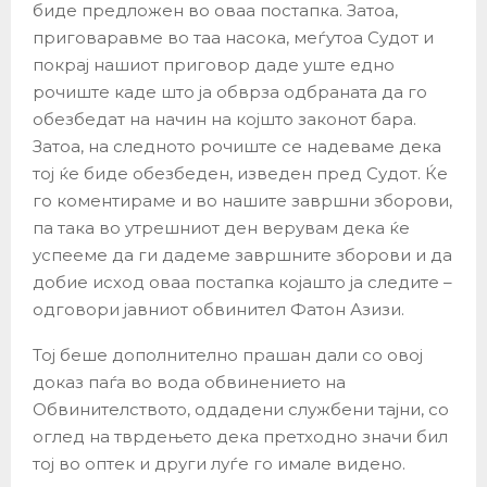
биде предложен во оваа постапка. Затоа,
приговаравме во таа насока, меѓутоа Судот и
покрај нашиот приговор даде уште едно
рочиште каде што ја обврза одбраната да го
обезбедат на начин на којшто законот бара.
Затоа, на следното рочиште се надеваме дека
тој ќе биде обезбеден, изведен пред Судот. Ќе
го коментираме и во нашите завршни зборови,
па така во утрешниот ден верувам дека ќе
успееме да ги дадеме завршните зборови и да
добие исход оваа постапка којашто ја следите –
одговори јавниот обвинител Фатон Азизи.
Тој беше дополнително прашан дали со овој
доказ паѓа во вода обвинението на
Обвинителството, оддадени службени тајни, со
оглед на тврдењето дека претходно значи бил
тој во оптек и други луѓе го имале видено.