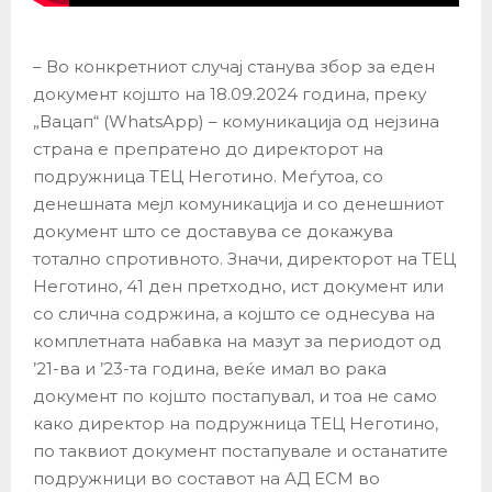
– Во конкретниот случај станува збор за еден
документ којшто на 18.09.2024 година, преку
„Вацап“ (WhatsApp) – комуникација од нејзина
страна е препратено до директорот на
подружница ТЕЦ Неготино. Меѓутоа, со
денешната мејл комуникација и со денешниот
документ што се доставува се докажува
тотално спротивното. Значи, директорот на ТЕЦ
Неготино, 41 ден претходно, ист документ или
со слична содржина, а којшто се однесува на
комплетната набавка на мазут за периодот од
’21-ва и ’23-та година, веќе имал во рака
документ по којшто постапувал, и тоа не само
како директор на подружница ТЕЦ Неготино,
по таквиот документ постапувале и останатите
подружници во составот на АД ЕСМ во