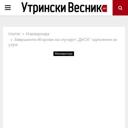
PRIMARY
MENU
Home
Македонија
Завршните зборови за случајот „ДКСК“ одложени за
утре
Македонија