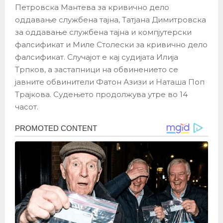
Петровска Мантева за кривично дело
оддавање службена тајна, Татјана Димитровска
за оддавање службена тајна и компјутерски
фалсификат и Миле Столески за кривично дело
фалсификат. Случајот е кај судијата Илија
Трпков, а застапници на обвинението се
јавните обвинители Фатон Азизи и Наташа Поп
Трајкова. Судењето продолжува утре во 14
часот.