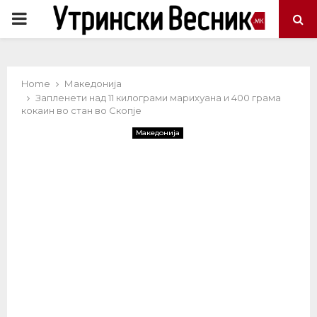
PRIMARY
MENU
Home
Македонија
Запленети над 11 килограми марихуана и 400 грама
кокаин во стан во Скопје
Македонија