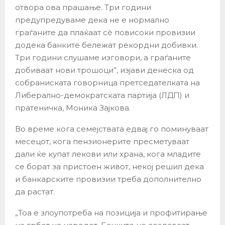
отвора ова прашање. Три години
предупредуваме дека не е нормално
граѓаните да плаќаат сè повисоки провизии
додека банките бележат рекордни добивки.
Три години слушаме изговори, а граѓаните
добиваат нови трошоци”, изјави денеска од
собраниската говорница претседателката на
Либерално-демократската партија (ЛДП) и
пратеничка, Моника Зајкова.
Во време кога семејствата едвај го поминуваат
месецот, кога пензионерите пресметуваат
дали ќе купат лекови или храна, кога младите
се борат за пристоен живот, некој решил дека
и банкарските провизии треба дополнително
да растат.
„Тоа е злоупотреба на позиција и профитирање