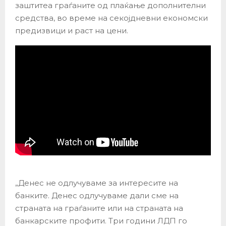
заштитеа граѓаните од плаќање дополнителни
средства, во време на секојдневни економски
предизвици и раст на цени.
„Денес не одлучуваме за интересите на
банките. Денес одлучуваме дали сме на
страната на граѓаните или на страната на
банкарските профити. Три години ЛДП го