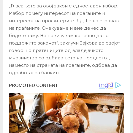
„Гласањето за овој закон е едноставен избор.
Избор помеѓу интересот на граѓаните и
интересот на профитерите. ЛДП е на страната
на граѓаните. Очекуваме и вие денес да
бидете таму. Ве повикувам конечно да го
поддржите законот”, заклучи Зајкова во својот
говор, но пратениците од владејачкото
мнозинство со одбивањето на предлогот,
наместо на страната на граѓаните, одбраа да
одработат за банките.