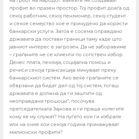
на грбот на народот. Банките не создаваат
профит во празен простор. Тој профит доаѓа од
секој работник, секој пензионер, секој студент
и секое семејство кое е принудено да користи
банкарски услуги. Затоа е сосема оправдано
државата да постави граници таму каде што
јавниот интерес е загрозен. Да не заборавиме
– граѓаните не се клиенти по сопствен избор.
Денес плата, пензија, социјална помош и
речиси секоја трансакција минуваат преку
банкарскиот систем. Ако веќе граѓаните се
обврзани да бидат дел од тој систем, тогаш
државата е должна да ги заштити од
неоправдани трошоци”, посочува
претседателката Зајкова и ги праша колегите
кому ќе му служат? На луѓето кои ги избрале
или на оние кои секоја година прикажуваат
милионски профити?