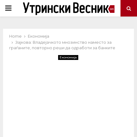
PRIMARY
MENU
Home
Економија
Зајкова: Владејачкото мнозинство наместо за
граѓаните, повторно реши да одработи за банките
Економија